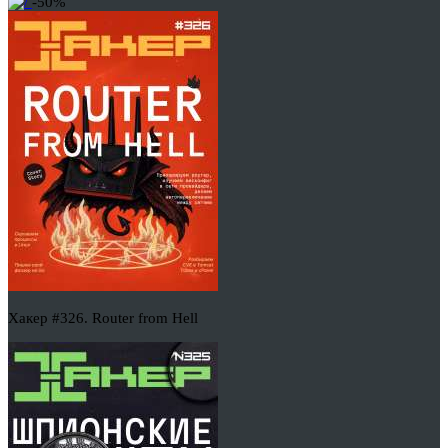
-50%
Хакер #326. Router from Hell