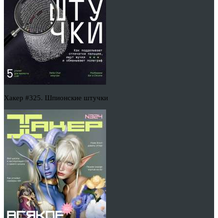
Хакер #325. Шпионские штучки