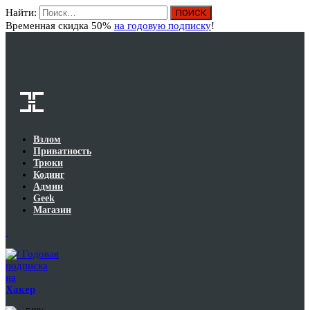
Найти:
Вход
Временная скидка 50%
на годовую подписку
!
Взлом
Приватность
Трюки
Кодинг
Админ
Geek
Магазин
Годовая
подписка
на
Хакер