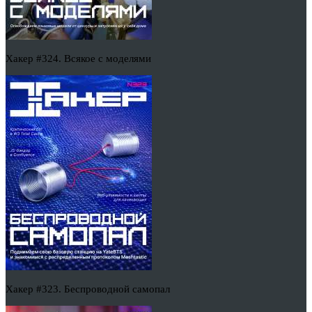
Хакер #324. Всякое с моделями
Хакер #323. Беспроводной самопал