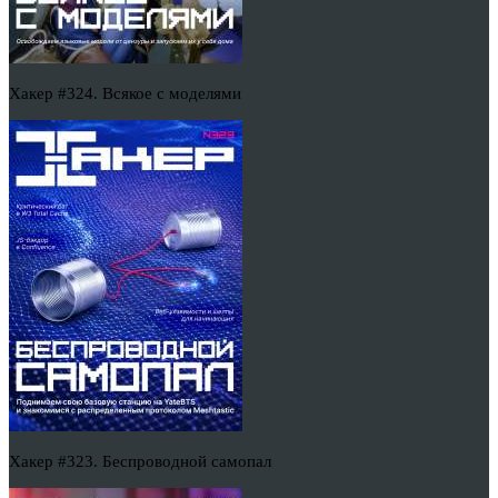
Хакер #324. Всякое с моделями
Хакер #323. Беспроводной самопал