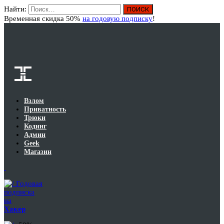
Найти:
Вход
Временная скидка 50%
на годовую подписку
!
Взлом
Приватность
Трюки
Кодинг
Админ
Geek
Магазин
Годовая
подписка
на
Хакер