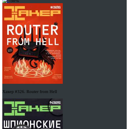
-50%
Хакер #326. Router from Hell