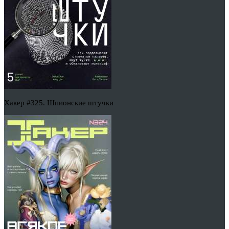
Хакер #325. Шпионские штучки