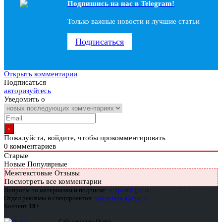
Подпишись на наc в Telegram!
Только важные новости и лучшие статьи
Подписаться
Открыть комментарии
Подписаться
авторизуйтесь
Уведомить о
Пожалуйста, войдите, чтобы прокомментировать
0
комментариев
Старые
Новые
Популярные
Межтекстовые Отзывы
Посмотреть все комментарии
Вопросы по материалам и подписке:
support@glc.ru
Отдел рекламы и спецпроектов:
yakovleva.a@glc.ru
Контент
18+
Сайт защищен Qrator —