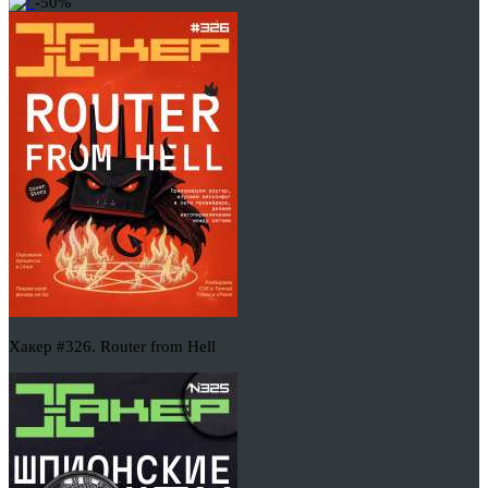
-50%
Хакер #326. Router from Hell