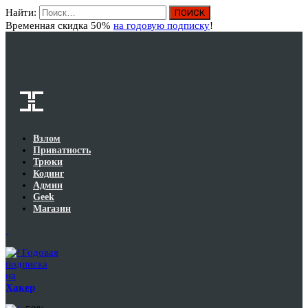
Найти:
Вход
Временная скидка 50%
на годовую подписку
!
Взлом
Приватность
Трюки
Кодинг
Админ
Geek
Магазин
Годовая
подписка
на
Хакер