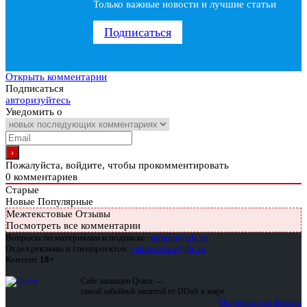
Только важные новости и лучшие статьи
Подписаться
Открыть комментарии
Подписаться
авторизуйтесь
Уведомить о
Пожалуйста, войдите, чтобы прокомментировать
0
комментариев
Старые
Новые
Популярные
Межтекстовые Отзывы
Посмотреть все комментарии
Вопросы по материалам и подписке:
support@glc.ru
Отдел рекламы и спецпроектов:
yakovleva.a@glc.ru
Контент
18+
Сайт защищен Qrator —
самой забойной защитой от DDoS в мире
Подписка для физлиц