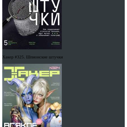
Хакер #325. Шпионские штучки