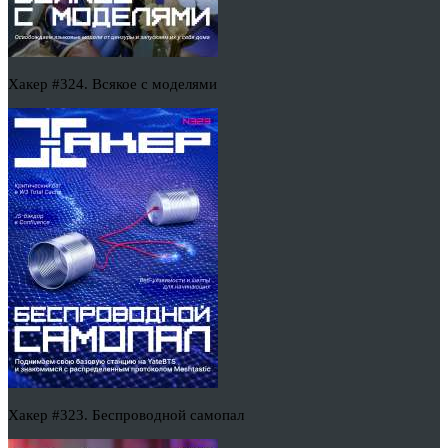
Хакер #324. Всякое с моделями
Хакер #323. Беспроводной самопал