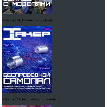
Хакер #324. Всякое с моделями
Хакер #323. Беспроводной самопал