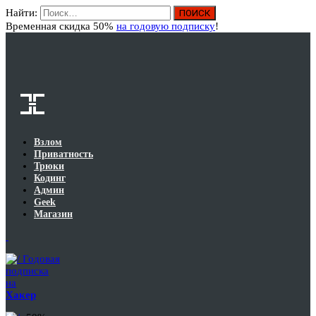
Найти:
Вход
Временная скидка 50%
на годовую подписку
!
Взлом
Приватность
Трюки
Кодинг
Админ
Geek
Магазин
Годовая
подписка
на
Хакер