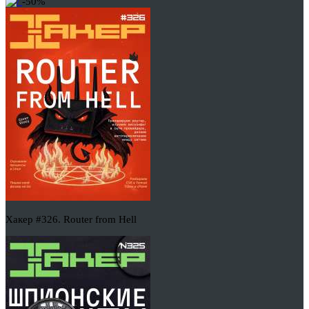
-50%
Хакер #326. Router from Hell