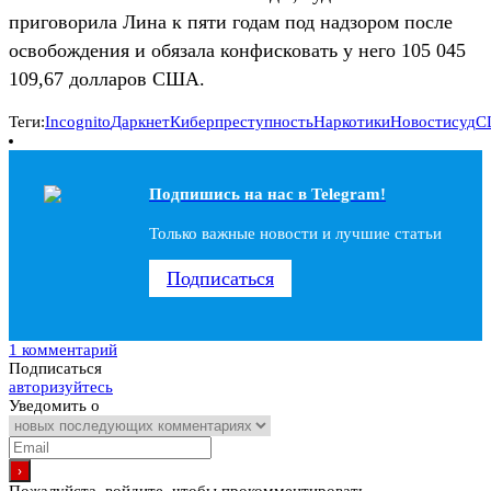
приговорила Лина к пяти годам под надзором после
освобождения и обязала конфисковать у него 105 045
109,67 долларов США.
Теги:
Incognito
Даркнет
Киберпреступность
Наркотики
Новости
суд
С
Подпишись на наc в Telegram!
Только важные новости и лучшие статьи
Подписаться
1 комментарий
Подписаться
авторизуйтесь
Уведомить о