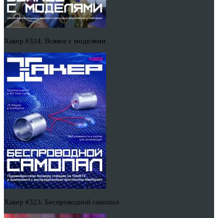
Хакер #324. Всякое с моделями
Хакер #323. Беспроводной самопал