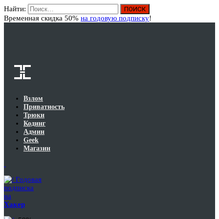
Найти:
Вход
Временная скидка 50%
на годовую подписку
!
Взлом
Приватность
Трюки
Кодинг
Админ
Geek
Магазин
Годовая
подписка
на
Хакер