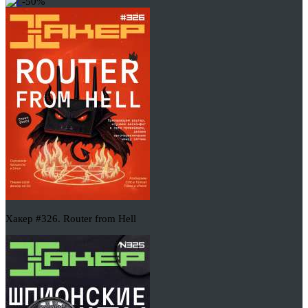
-50%
Хакер #326. Router from Hell