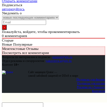
Открыть комментарии
Подписаться
авторизуйтесь
Уведомить о
Пожалуйста, войдите, чтобы прокомментировать
0
комментариев
Старые
Новые
Популярные
Межтекстовые Отзывы
Посмотреть все комментарии
Вопросы по материалам и подписке:
support@glc.ru
Отдел рекламы и спецпроектов:
yakovleva.a@glc.ru
Контент
18+
Сайт защищен Qrator —
самой забойной защитой от DDoS в мире
Подписка для физлиц
Подписка для юрлиц
Реклама на «Хакере»
Контакты