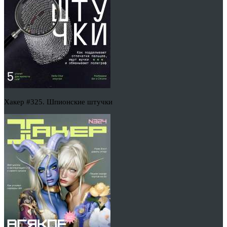
Хакер #325. Шпионские штучки