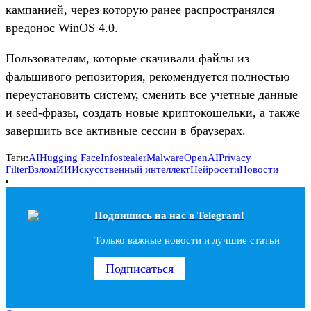
кампанией, через которую ранее распространялся
вредонос WinOS 4.0.
Пользователям, которые скачивали файлы из
фальшивого репозитория, рекомендуется полностью
переустановить систему, сменить все учетные данные
и seed-фразы, создать новые криптокошельки, а также
завершить все активные сессии в браузерах.
Теги:
AI
Hugging Face
Infostealer
Malware
OpenAI
Privacy
Filter
Взлом
ИИ
Искусственный интеллект
Нейросети
Новости
Подпишись на наc в Telegram!
Только важные новости и лучшие статьи
Подписаться