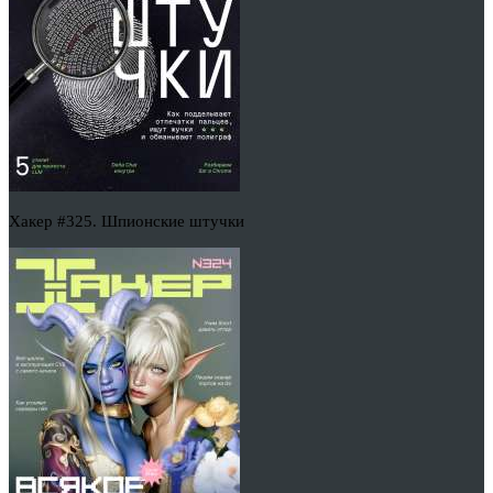
Хакер #325. Шпионские штучки