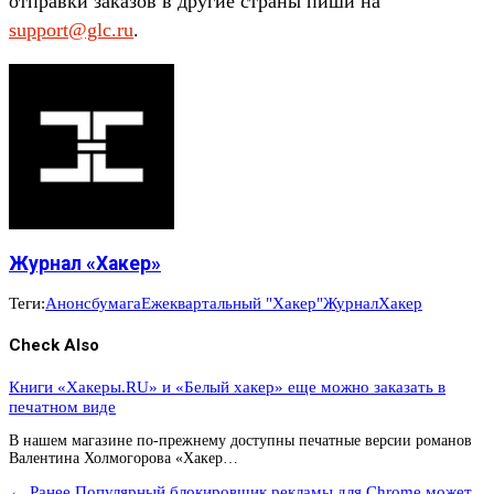
отправки заказов в другие страны пиши на
support@glc.ru
.
Журнал «Хакер»
Теги:
Анонс
бумага
Ежеквартальный "Хакер"
Журнал
Хакер
Check Also
Книги «Хакеры.RU» и «Белый хакер» еще можно заказать в
печатном виде
В нашем магазине по-прежнему доступны печатные версии романов
Валентина Холмогорова «Хакер…
← Ранее
Популярный блокировщик рекламы для Chrome может