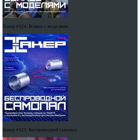
Хакер #324. Всякое с моделями
Хакер #323. Беспроводной самопал