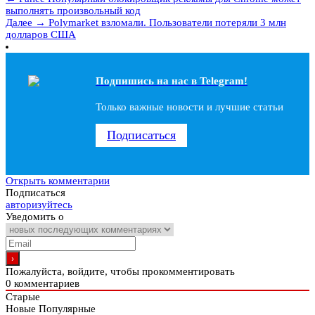
выполнять произвольный код
Далее →
Polymarket взломали. Пользователи потеряли 3 млн
долларов США
Подпишись на наc в Telegram!
Только важные новости и лучшие статьи
Подписаться
Открыть комментарии
Подписаться
авторизуйтесь
Уведомить о
Пожалуйста, войдите, чтобы прокомментировать
0
комментариев
Старые
Новые
Популярные