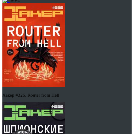
-50%
Хакер #326. Router from Hell