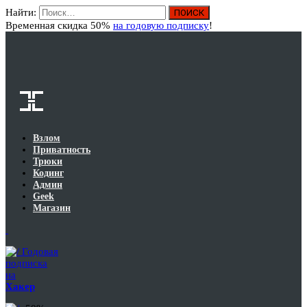
Найти:
Вход
Временная скидка 50%
на годовую подписку
!
Взлом
Приватность
Трюки
Кодинг
Админ
Geek
Магазин
Годовая
подписка
на
Хакер