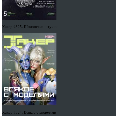
Хакер #325. Шпионские штучки
Хакер #324. Всякое с моделями