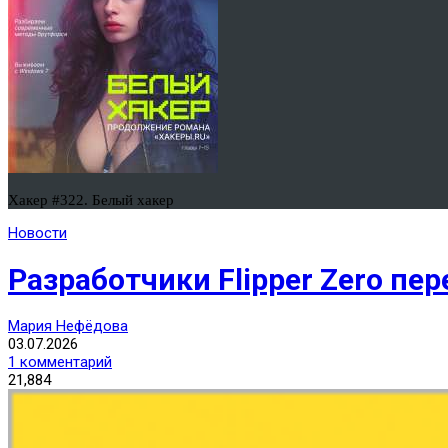
Хакер #322. Белый хакер
Новости
Разработчики Flipper Zero п
Мария Нефёдова
03.07.2026
1 комментарий
21,884