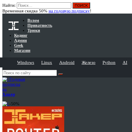
Найти:
Временная скидка 50%
на годовую подписку
!
Взлом
Приватность
Трюки
Кодинг
Админ
Geek
Магазин
Windows
Linux
Android
Железо
Python
AI
Годовая
подписка
на
Хакер
-50%