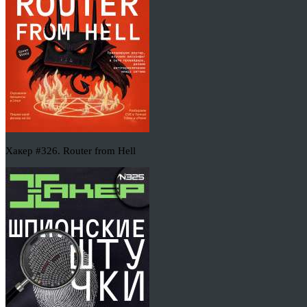
Хакер #326. Router from Hell