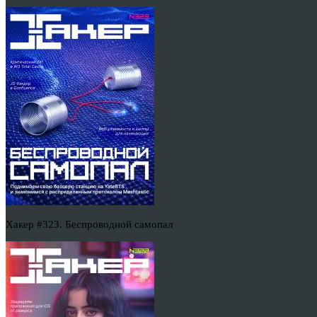
Хакер #323. Беспроводной самопал