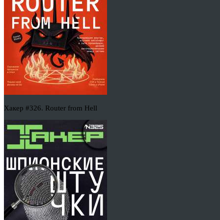
Хакер #326. Router from Hell