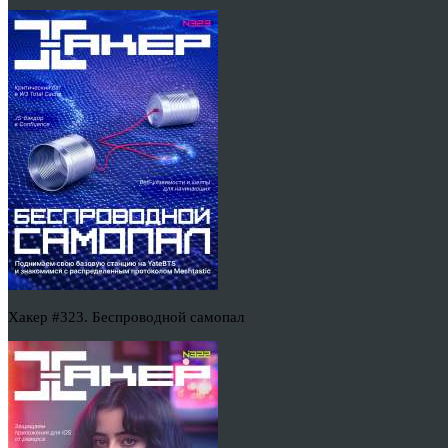
Хакер #323. Беспроводной самопал