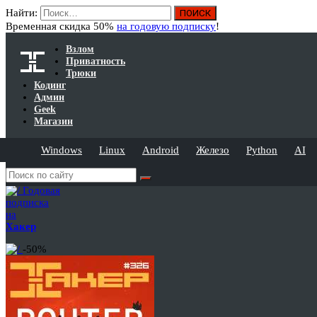
Найти:
Временная скидка 50%
на годовую подписку
!
Взлом
Приватность
Трюки
Кодинг
Админ
Geek
Магазин
Windows
Linux
Android
Железо
Python
AI
Годовая
подписка
на
Хакер
-50%