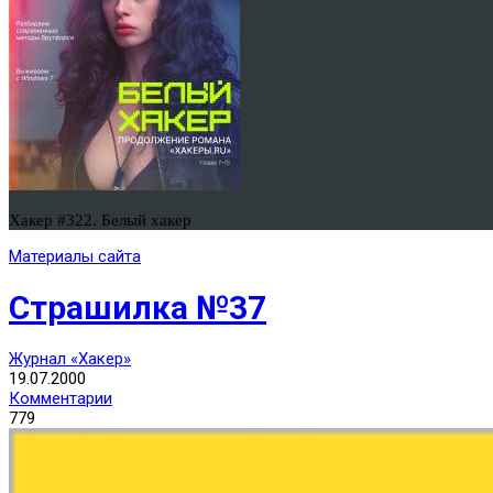
Хакер #322. Белый хакер
Материалы сайта
Страшилка №37
Журнал «Хакер»
19.07.2000
Комментарии
779