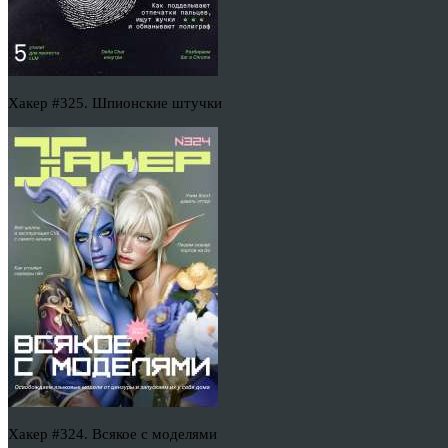
Хакер #325. Шпионские штучки
Хакер #324. Всякое с моделями