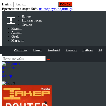
Найти:
Временная скидка 50%
на годовую подписку
!
Взлом
Приватность
Трюки
Кодинг
Админ
Geek
Магазин
Windows
Linux
Android
Железо
Python
AI
Годовая
подписка
на
Хакер
-50%