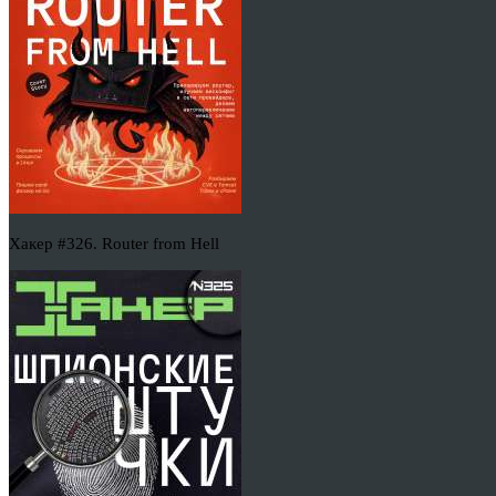
Хакер #326. Router from Hell