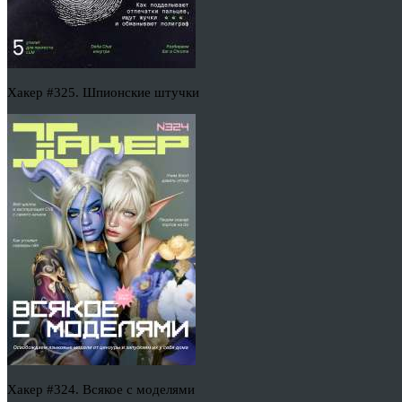
Хакер #325. Шпионские штучки
Хакер #324. Всякое с моделями