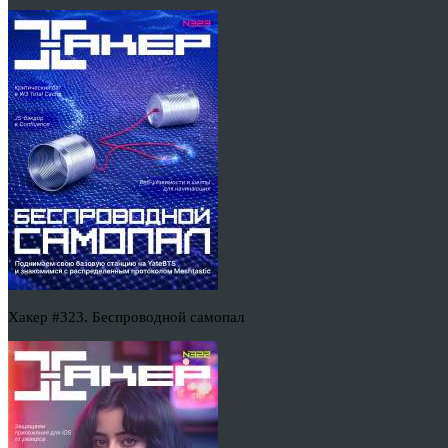
Хакер #323. Беспроводной самопал