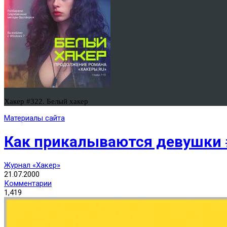
Хакер #322. Белый хакер
Материалы сайта
Как прикалываются девушки 
Журнал «Хакер»
21.07.2000
Комментарии
1,419