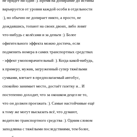
не придёт ни один :). Время на допирание до истины
варьируется от уровня каждой особи в отдельности
:), но обычно не допирает никто, а просто, не
дождавшись, топают на своих двоих, либо ловят
что-нибудь с колёсами и за деньги :). Более
офигительного эффекта можно достичь, если
подменить номера в самих транспортных средствах
- эффект умопомрачительный :). Когда какой-нибудь,
к примеру, мужик, загруженный супер тяжёлыми
сумками, влетает в предполагаемый автобус,
спокойно занимает место, достаёт газетку и... И
постепенно доходит, что за окошком децел не то,
что он должен проезжать :). Самые настойчивые ещё
к тому же могут высказать всё, что думают,
водителю транспортного средства :). Одним словом
заподлянка с тяжёлыми последствиями, тем более,