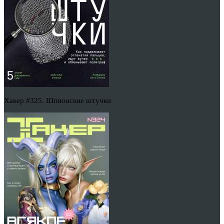
Хакер #325. Шпионские штучки