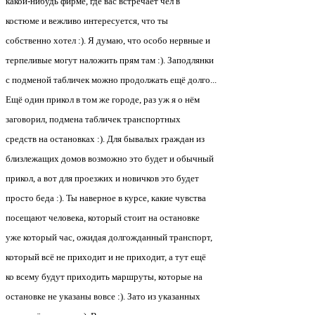
какой-нибудь фирме, где вас встречает чел в
костюме и вежливо интересуется, что ты
собственно хотел :). Я думаю, что особо нервные и
терпеливые могут наложить прям там :). Заподлянки
с подменой табличек можно продолжать ещё долго...
Ещё один прикол в том же городе, раз уж я о нём
заговорил, подмена табличек транспортных
средств на остановках :). Для бывалых граждан из
близлежащих домов возможно это будет и обычный
прикол, а вот для проезжих и новичков это будет
просто беда :). Ты наверное в курсе, какие чувства
посещают человека, который стоит на остановке
уже который час, ожидая долгожданный транспорт,
который всё не приходит и не приходит, а тут ещё
ко всему будут приходить маршруты, которые на
остановке не указаны вовсе :). Зато из указанных