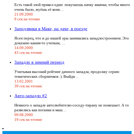
Есть такой злой прикол один: покупаешь пачку жвачки, чтобы много
очень было, жуёшь её конк…
21.09.2000
9 сек на чтение
Заподлянки в Маке, на даче, в поезде
Ясен перец, что и до нашей эры занимались западлостроением. Это
доказано каким-то ученым, …
14.09.2000
43 сек на чтение
Западло в зимний период
Учитывая высокий рейтинг дачного западла, продолжу серию
тематических сборничков :). Выйдя…
13.02.2001
39 сек на чтение
Авто-западло #2
Немного о западле автолюбителю-соседу-тирану не помешает. А то
развелись как поганки и маш…
09.08.2000
19 сек на чтение