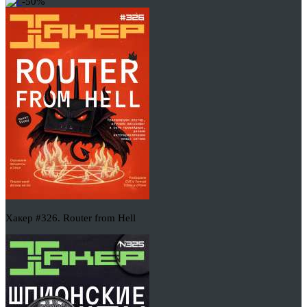
-50%
Хакер #326. Router from Hell