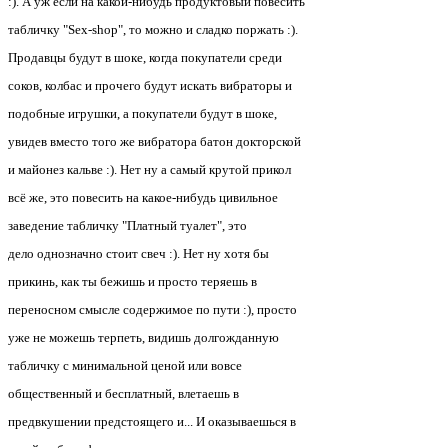
:). А уж если на какой-нибудь продуктовый повесить
табличку "Sex-shop", то можно и сладко поржать :).
Продавцы будут в шоке, когда покупатели среди
соков, колбас и прочего будут искать вибраторы и
подобные игрушки, а покупатели будут в шоке,
увидев вместо того же вибратора батон докторской
и майонез кальве :). Нет ну а самый крутой прикол
всё же, это повесить на какое-нибудь цивильное
заведение табличку "Платный туалет", это
дело однозначно стоит свеч :). Нет ну хотя бы
прикинь, как ты бежишь и просто теряешь в
переносном смысле содержимое по пути :), просто
уже не можешь терпеть, видишь долгожданную
табличку с минимальной ценой или вовсе
общественный и бесплатный, влетаешь в
предвкушении предстоящего и... И оказываешься в