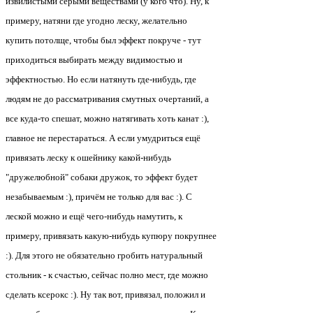
извилистыми серыми веществами (у кого что). Ну, к
примеру, натяни где угодно леску, желательно
купить потолще, чтобы был эффект покруче - тут
приходиться выбирать между видимостью и
эффектностью. Но если натянуть где-нибудь, где
людям не до рассматривания смутных очертаний, а
все куда-то спешат, можно натягивать хоть канат :),
главное не перестараться. А если умудриться ещё
привязать леску к ошейнику какой-нибудь
"дружелюбной" собаки дружок, то эффект будет
незабываемым :), причём не только для вас :). С
леской можно и ещё чего-нибудь намутить, к
примеру, привязать какую-нибудь купюру покрупнее
:). Для этого не обязательно гробить натуральный
стольник - к счастью, сейчас полно мест, где можно
сделать ксерокс :). Ну так вот, привязал, положил и