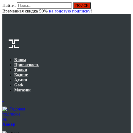
Найти:
Вход
Временная скидка 50%
на годовую подписку
!
Взлом
Приватность
Трюки
Кодинг
Админ
Geek
Магазин
Годовая
подписка
на
Хакер