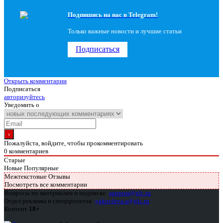
Подпишись на наc в Telegram!
Только важные новости и лучшие статьи
Подписаться
Открыть комментарии
Подписаться
авторизуйтесь
Уведомить о
Пожалуйста, войдите, чтобы прокомментировать
0
комментариев
Старые
Новые
Популярные
Межтекстовые Отзывы
Посмотреть все комментарии
Вопросы по материалам и подписке:
support@glc.ru
Отдел рекламы и спецпроектов:
yakovleva.a@glc.ru
Контент
18+