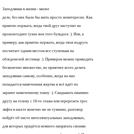
Заподлянки в жизни - милое
дело, без них было бы жить просто неинтересно. Как
приятно поржать, когда твой друг наступит на
прошлогоднее гуано вон того бульдога :). Или, к
примеру, как приятно поржать, когда твоя подруга
посчитает одним местом все ступеньки на
обледенелой лестнице :). Примеров можно приводить
бесконечно множество, но приятнее всего делать
заподлянки самому, особенно, когда на них
попадается намеченная жертва и всё идёт по
заранее намеченному плану :). Скидывать пианино
другу на голову с 16-го этажа или перерезать трос
лифта в шахте конечно же не гуманно, разговор
пойдёт об чисто интеллектуальных заподлянках,
для которых придётся немного напрягать своими