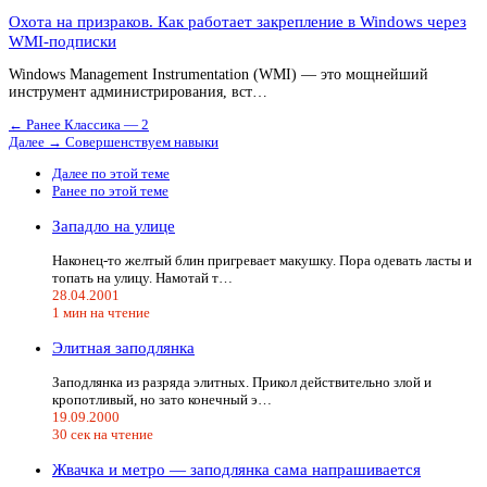
Охота на призраков. Как работает закрепление в Windows через
WMI-подписки
Windows Management Instrumentation (WMI) — это мощнейший
инструмент администрирования, вст…
← Ранее
Классика — 2
Далее →
Совершенствуем навыки
Далее по этой теме
Ранее по этой теме
Западло на улице
Наконец-то желтый блин пригревает макушку. Пора одевать ласты и
топать на улицу. Намотай т…
28.04.2001
1 мин на чтение
Элитная заподлянка
Заподлянка из разряда элитных. Прикол действительно злой и
кропотливый, но зато конечный э…
19.09.2000
30 сек на чтение
Жвачка и метро — заподлянка сама напрашивается