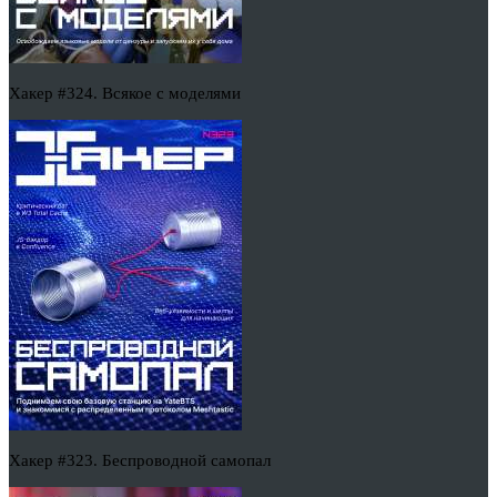
Хакер #324. Всякое с моделями
Хакер #323. Беспроводной самопал