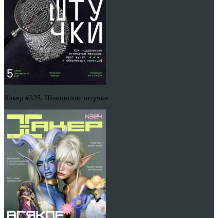
Хакер #325. Шпионские штучки