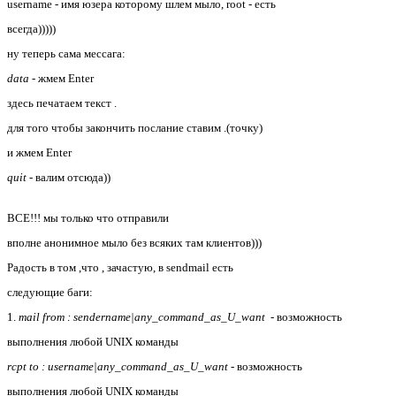
username - имя юзера которому шлем мыло, root - есть
всегда)))))
ну теперь сама мессага:
data
- жмем Enter
здесь печатаем текст .
для того чтобы закончить послание ставим .(точку)
и жмем Enter
quit
- валим отсюда))
ВСЕ!!! мы только что отправили
вполне анонимное мыло без всяких там клиентов)))
Радость в том ,что , зачастую, в sendmail есть
следующие баги:
1.
mail from : sendername|any_command_as_U_want
- возможность
выполнения любой UNIX команды
rcpt to : username|any_command_as_U_want
- возможность
выполнения любой UNIX команды