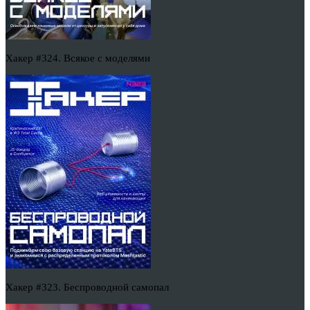
Хакер #324. Всякое с моделями
Хакер #323. Беспроводной самопал