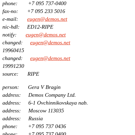
phone: +7 095 737-0400
fax-no: +7 095 233 5016
e-mail:
eugen@demos.net
nic-hdl: ED12-RIPE
notify:
eugen@demos.net
changed:
eugen@demos.net
19960415
changed:
eugen@demos.net
19991230
source: RIPE
person: Gera V Bragin
address: Demos Company Ltd.
address: 6-1 Ovchinnikovskaya nab.
address: Moscow 113035
address: Russia
phone: +7 095 737 0436
phone: +7 095 737 0400