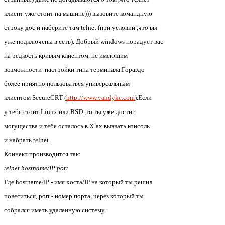
клиент уже стоит на машине))) вызовите командную
строку дос и наберите там telnet (при условии ,что вы
уже подключены в сеть). Добрый windows порадует вас
на редкость кривым клиентом, не имеющим
возможности настройки типа терминала.Гораздо
более приятно пользоваться универсальным
клиентом SecureCRT (
http://www.vandyke.com
).Если
у тебя стоит Linux или BSD ,то ты уже достиг
могущества и тебе осталось в X`ах вызвать консоль
и набрать telnet.
Коннект производится так:
telnet hostname/IP port
Где hostname/IP - имя хоста/IP на который ты решил
повеситься, port - номер порта, через который ты
собрался иметь удаленную систему.