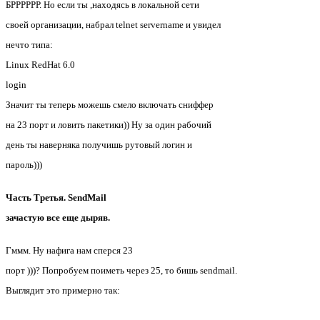
БРРРРРР. Но если ты ,находясь в локальной сети
своей организации, набрал telnet servername и увидел
нечто типа:
Linux RedHat 6.0
login
Значит ты теперь можешь смело включать сниффер
на 23 порт и ловить пакетики)) Ну за один рабочий
день ты наверняка получишь рутовый логин и
пароль)))
Часть Третья. SendMail
зачастую все еще дыряв.
Гммм. Ну нафига нам сперся 23
порт )))? Попробуем поиметь через 25, то бишь sendmail.
Выглядит это примерно так: