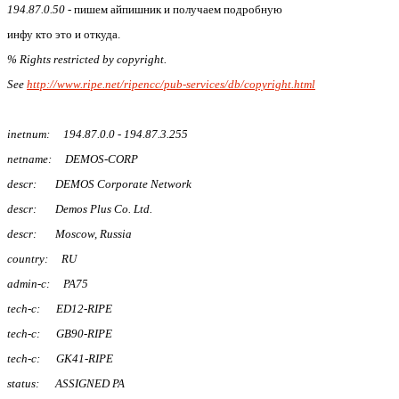
194.87.0.50
- пишем айпишник и получаем подробную
инфу кто это и откуда.
% Rights restricted by copyright.
See
http://www.ripe.net/ripencc/pub-services/db/copyright.html
inetnum: 194.87.0.0 - 194.87.3.255
netname: DEMOS-CORP
descr: DEMOS Corporate Network
descr: Demos Plus Co. Ltd.
descr: Moscow, Russia
country: RU
admin-c: PA75
tech-c: ED12-RIPE
tech-c: GB90-RIPE
tech-c: GK41-RIPE
status: ASSIGNED PA