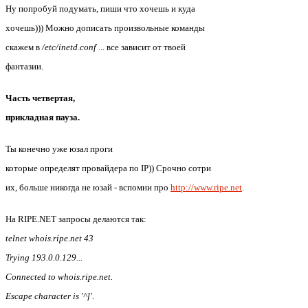
Ну попробуй подумать, пиши что хочешь и куда
хочешь))) Можно дописать произвольные команды
скажем в
/etc/inetd.conf
... все зависит от твоей
фантазии.
Часть четвертая,
прикладная пауза.
Ты конечно уже юзал проги
которые определят провайдера по IP)) Срочно сотри
их, больше никогда не юзай - вспомни про
http://www.ripe.net
.
На RIPE.NET запросы делаются так:
telnet whois.ripe.net 43
Trying 193.0.0.129...
Connected to whois.ripe.net.
Escape character is '^]'.