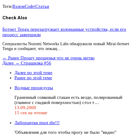
Теги:
Взлом
Софт
Статьи
Check Also
Ботнет Tengu перезагружает взломанные устройства, если его
процесс завершили
Специалисты Nozomi Networks Labs обнаружили новый Mirai-ботнет
Tengu и сообщают, что лежащ…
← Ранее
Прошу прощенья что не очень метко
Далее →
Страшилка #56
Далее по этой теме
Ранее по этой теме
Водные процедуры
Граненный совковый стакан есть везде, полированный
(главное с гладкой поверхностью) стол т…
13.09.2000
15 сек на чтение
Лаборантки must die!!!
'Объявления для того чтобы прогу не было "видно"