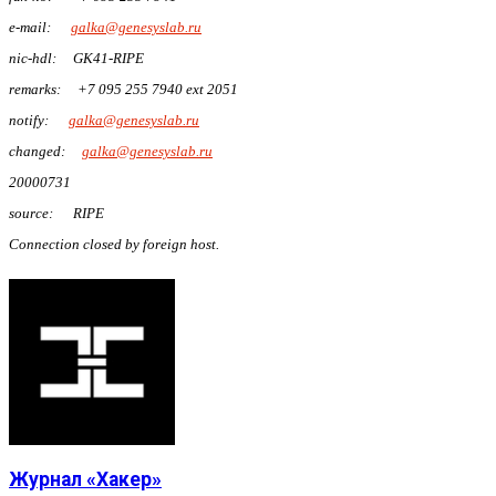
e-mail:
galka@genesyslab.ru
nic-hdl: GK41-RIPE
remarks: +7 095 255 7940 ext 2051
notify:
galka@genesyslab.ru
changed:
galka@genesyslab.ru
20000731
source: RIPE
Connection closed by foreign host.
Журнал «Хакер»