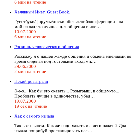
6 мин на чтение
Халявный Инет. Guest Book.
Гуестбуки/форумы/доски обьявлений/конференции - на
мой взгляд это лучшее для общения в ине…
10.07.2000
6 мин на чтение
Роскошь человеческого общения
Расскажу я о нашей жажде общения и обмена мнениями во
время сиденья под гостевыми входами.…
29.06.2000
2 мин на чтение
Некий розыгрыш
Э-э-э... Как бы это сказать... Розыгрыш, в общем-то...
Пробовать лучше в одиночестве, убед…
19.07.2000
19 сек на чтение
Хак с самого начала
Так вот начнем. Как же надо хакать и с чего начать? Для
начала попробуй просканировать нес…