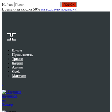
Найти:
Вход
Временная скидка 50%
на годовую подписку
!
Взлом
Приватность
Трюки
Кодинг
Админ
Geek
Магазин
Годовая
подписка
на
Хакер