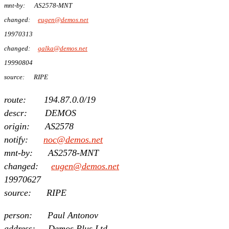
mnt-by: AS2578-MNT
changed:
eugen@demos.net
19970313
changed:
galka@demos.net
19990804
source: RIPE
route: 194.87.0.0/19
descr: DEMOS
origin: AS2578
notify:
noc@demos.net
mnt-by: AS2578-MNT
changed:
eugen@demos.net
19970627
source: RIPE
person: Paul Antonov
address: Demos Plus Ltd.