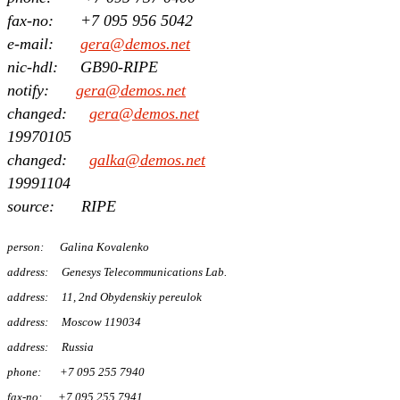
fax-no: +7 095 956 5042
e-mail:
gera@demos.net
nic-hdl: GB90-RIPE
notify:
gera@demos.net
changed:
gera@demos.net
19970105
changed:
galka@demos.net
19991104
source: RIPE
person: Galina Kovalenko
address: Genesys Telecommunications Lab.
address: 11, 2nd Obydenskiy pereulok
address: Moscow 119034
address: Russia
phone: +7 095 255 7940
fax-no: +7 095 255 7941