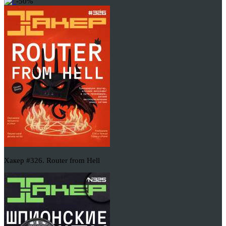
-50%
Хакер #326. Router from Hell