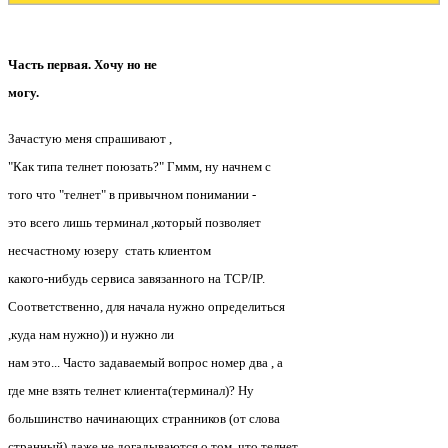
Часть первая. Хочу но не
могу.
Зачастую меня спрашивают ,
"Как типа телнет поюзать?" Гммм, ну начнем с
того что "телнет" в привычном понимании -
это всего лишь терминал ,который позволяет
несчастному юзеру стать клиентом
какого-нибудь сервиса завязанного на TCP/IP.
Соответственно, для начала нужно определиться
,куда нам нужно)) и нужно ли
нам это... Часто задаваемый вопрос номер два , а
где мне взять телнет клиента(терминал)? Ну
большинство начинающих странников (от слова
странный) даже не догадываются о том ,что телнет