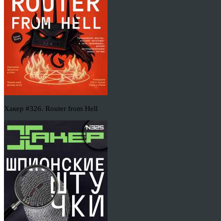
Хакер #326. Router from Hell