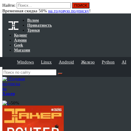
Найти:
Временная скидка 50%
на годовую подписку
!
Взлом
Приватность
Трюки
Кодинг
Админ
Geek
Магазин
Windows
Linux
Android
Железо
Python
AI
Годовая
подписка
на
Хакер
-50%