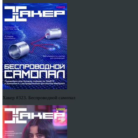
Хакер #323. Беспроводной самопал