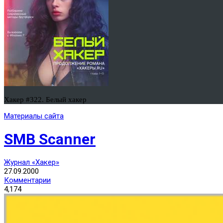
Хакер #322. Белый хакер
Материалы сайта
SMB Scanner
Журнал «Хакер»
27.09.2000
Комментарии
4,174