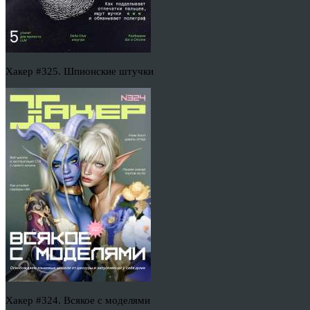
Хакер #325. Шпионские штучки
Хакер #324. Всякое с моделями