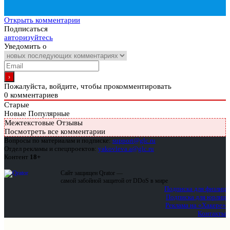
Открыть комментарии
Подписаться
авторизуйтесь
Уведомить о
Пожалуйста, войдите, чтобы прокомментировать
0
комментариев
Старые
Новые
Популярные
Межтекстовые Отзывы
Посмотреть все комментарии
Вопросы по материалам и подписке:
support@glc.ru
Отдел рекламы и спецпроектов:
yakovleva.a@glc.ru
Контент
18+
Сайт защищен Qrator —
самой забойной защитой от DDoS в мире
Подписка для физлиц
Подписка для юрлиц
Реклама на «Хакере»
Контакты