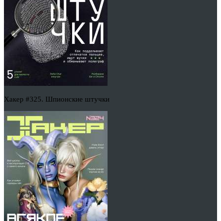
Хакер #325. Шпионские штучки