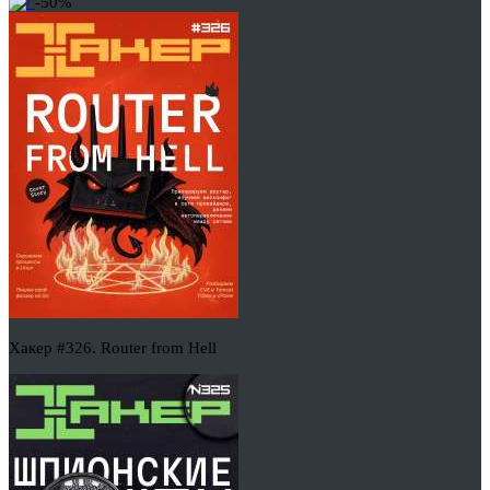
-50%
Хакер #326. Router from Hell