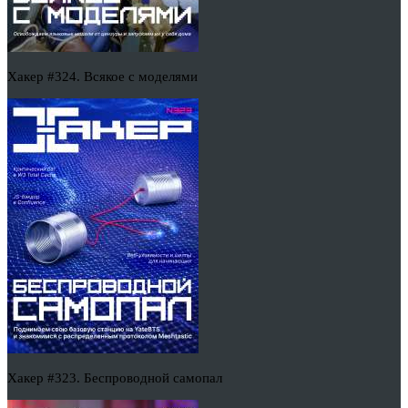
Хакер #324. Всякое с моделями
Хакер #323. Беспроводной самопал