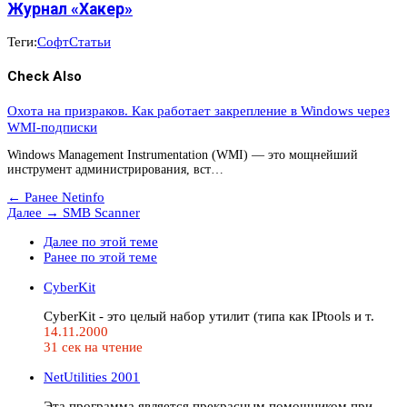
Журнал «Хакер»
Теги:
Софт
Статьи
Check Also
Охота на призраков. Как работает закрепление в Windows через
WMI-подписки
Windows Management Instrumentation (WMI) — это мощнейший
инструмент администрирования, вст…
← Ранее
Netinfo
Далее →
SMB Scanner
Далее по этой теме
Ранее по этой теме
CyberKit
CyberKit - это целый набор утилит (типа как IPtools и т.
14.11.2000
31 сек на чтение
NetUtilities 2001
Эта программа является прекрасным помощником при