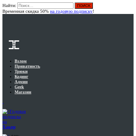
Найти:
Вход
Временная скидка 50%
на годовую подписку
!
Взлом
Приватность
Трюки
Кодинг
Админ
Geek
Магазин
Годовая
подписка
на
Хакер