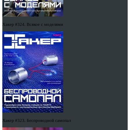
Хакер #324. Всякое с моделями
Хакер #323. Беспроводной самопал