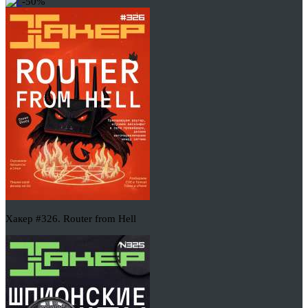
-50%
Хакер #326. Router from Hell