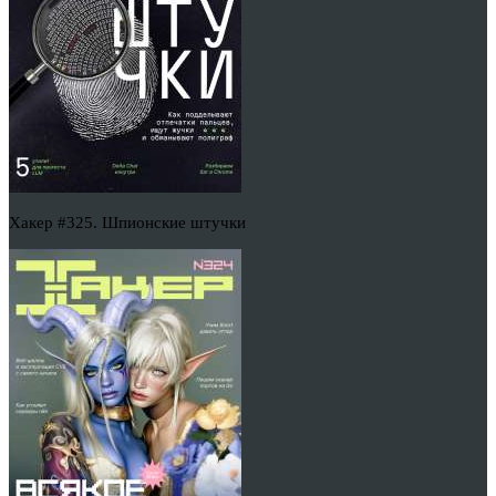
Хакер #325. Шпионские штучки