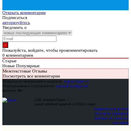
Открыть комментарии
Подписаться
авторизуйтесь
Уведомить о
Пожалуйста, войдите, чтобы прокомментировать
0
комментариев
Старые
Новые
Популярные
Межтекстовые Отзывы
Посмотреть все комментарии
Вопросы по материалам и подписке:
support@glc.ru
Отдел рекламы и спецпроектов:
yakovleva.a@glc.ru
Контент
18+
Сайт защищен Qrator —
самой забойной защитой от DDoS в мире
Подписка для физлиц
Подписка для юрлиц
Реклама на «Хакере»
Контакты