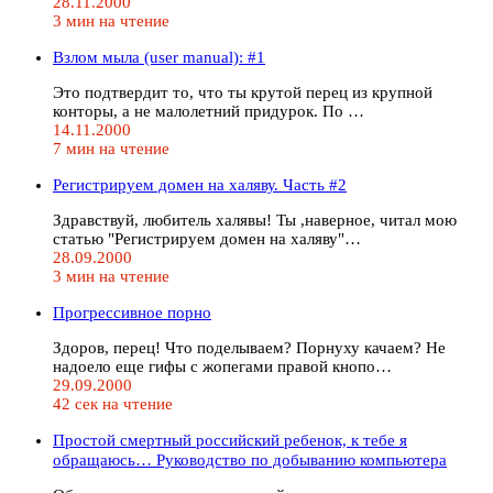
28.11.2000
3 мин на чтение
Взлом мыла (user manual): #1
Это подтвердит то, что ты крутой перец из крупной
конторы, а не малолетний придурок. По …
14.11.2000
7 мин на чтение
Регистрируем домен на халяву. Часть #2
Здравствуй, любитель халявы! Ты ,наверное, читал мою
статью "Регистрируем домен на халяву"…
28.09.2000
3 мин на чтение
Прогрессивное порно
Здоров, перец! Что поделываем? Порнуху качаем? Не
надоело еще гифы с жопегами правой кнопо…
29.09.2000
42 сек на чтение
Простой смертный российский ребенок, к тебе я
обращаюсь… Руководство по добыванию компьютера