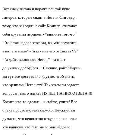
Вот сижу, читаю и поражаюсь той куче
ламеров, которые сидят в Нете, и благодаря
тому, что заходят на сайт Ксакепа, считают
себя крутыми перцами. - "завалите того-то"
- "мне так надоел этот гад, вы мне помогите,
а вот его мыло" - "а как мне его отфакать???"
- "а дайте халявного Нета..." - "а я вот
до училки до*б@лся..." Смешно, райт? Парни,
вы тут все достаточно крутые, чтоб знать,
что крякалки Нета нету! Так зачем вы задаете
вопросы такого плана? НУ НЕТ НА НИХ ОТВЕТА!!!!
Хотите что-то сделать - читайте, учите! Все
очень просто и очень сложно. Неужели вы
думаете, что непонятно откуда и непонятно
кто написал, что "это мыло мне надоело,