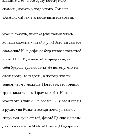
завалите его!" и все сразу побегут его
спамить, ломать, и тэдэ и тэпэ. Смешно,
,
тАвАрисЧи! так что послушайтесь совета
можно сказать, ламерка (сам только учусь) -
хочешь сломать - читай и учи! Зато ты сам все
сломаешь! И на дефэйсе будет твое авторство!
и имя ТВОЕЙ девчонки! А представь, как ТЫ
себя будешь чувствовать? Не потому, что ты
сделал кому-то гадость, а потому что ты
теперь что-то можешь. Поверьте, это гораздо
круче кидать по заборам мольбы. Не знаю,
может это я такой - но все же... А у вас и карты
в руках - на Ксакепе всегда помогут вам и с
линухами, куча статей, факов! Да еще и шеллы
дают - а там есть MAN'ы! Вперед! Недаром в