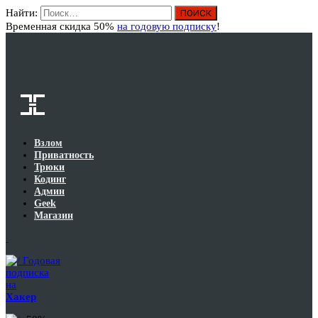
Найти:
Вход
Временная скидка 50%
на годовую подписку
!
Взлом
Приватность
Трюки
Кодинг
Админ
Geek
Магазин
Годовая
подписка
на
Хакер