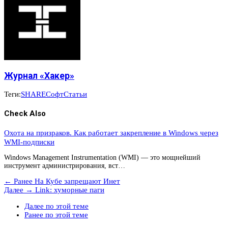
Журнал «Хакер»
Теги:
SHARE
Софт
Статьи
Check Also
Охота на призраков. Как работает закрепление в Windows через
WMI-подписки
Windows Management Instrumentation (WMI) — это мощнейший
инструмент администрирования, вст…
← Ранее
На Кубе запрещают Инет
Далее →
Link: хуморные паги
Далее по этой теме
Ранее по этой теме