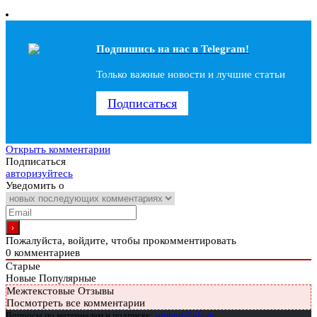
Подпишись на наc в Telegram!
Только важные новости и лучшие статьи
Подписаться
Открыть комментарии
Подписаться
авторизуйтесь
Уведомить о
Пожалуйста, войдите, чтобы прокомментировать
0
комментариев
Старые
Новые
Популярные
Межтекстовые Отзывы
Посмотреть все комментарии
Вопросы по материалам и подписке:
support@glc.ru