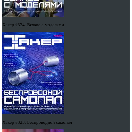
Хакер #324. Всякое с моделями
Хакер #323. Беспроводной самопал