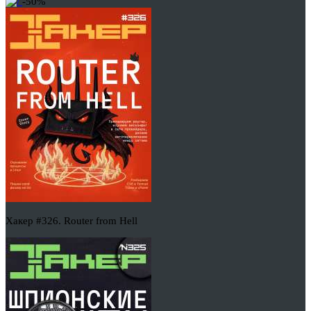
-50%
Хакер #326. Router from Hell