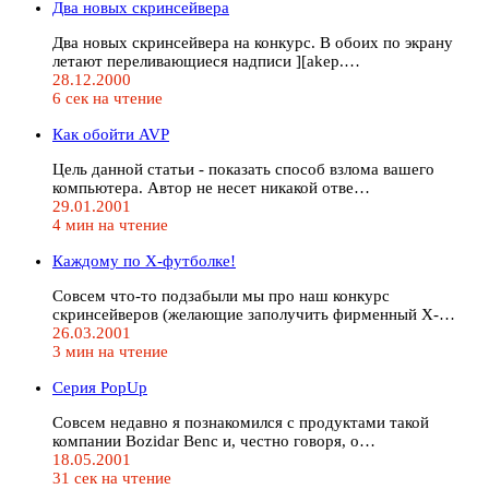
Два новых скринсейвера
Два новых скринсейвера на конкурс. В обоих по экрану
летают переливающиеся надписи ][akep.…
28.12.2000
6 сек на чтение
Как обойти AVP
Цель данной статьи - показать способ взлома вашего
компьютера. Автор не несет никакой отве…
29.01.2001
4 мин на чтение
Каждому по Х-футболке!
Совсем что-то подзабыли мы про наш конкурс
скринсейверов (желающие заполучить фирменный Х-…
26.03.2001
3 мин на чтение
Серия PopUp
Совсем недавно я познакомился с продуктами такой
компании Bozidar Benc и, честно говоря, о…
18.05.2001
31 сек на чтение