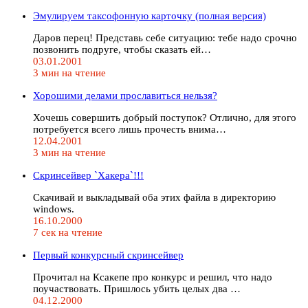
Эмулируем таксофонную карточку (полная версия)
Даров перец! Представь себе ситуацию: тебе надо срочно
позвонить подруге, чтобы сказать ей…
03.01.2001
3 мин на чтение
Хорошими делами прославиться нельзя?
Хочешь совершить добрый поступок? Отлично, для этого
потребуется всего лишь прочесть внима…
12.04.2001
3 мин на чтение
Скринсейвер `Хакера`!!!
Скачивай и выкладывай оба этих файла в директорию
windows.
16.10.2000
7 сек на чтение
Первый конкурсный скринсейвер
Прочитал на Ксакепе про конкурс и решил, что надо
поучаствовать. Пришлось убить целых два …
04.12.2000