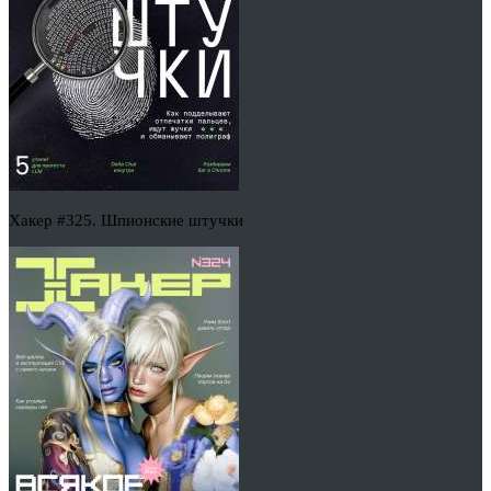
Хакер #325. Шпионские штучки