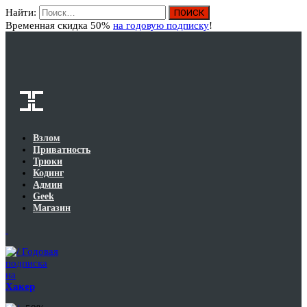
Найти:
Вход
Временная скидка 50%
на годовую подписку
!
Взлом
Приватность
Трюки
Кодинг
Админ
Geek
Магазин
Годовая
подписка
на
Хакер