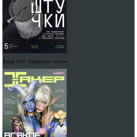
Хакер #325. Шпионские штучки