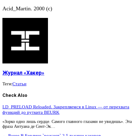
Acid_Martin. 2000 (c)
Журнал «Хакер»
Теги:
Статьи
Check Also
LD_PRELOAD Reloaded. Закрепляемся в Linux — от перехвата
функций до руткита BEURK
«Зорко одно лишь сердце. Самого главного глазами не увидишь». Эта
фраза Антуана де Сент-Эк…
← Ранее
В Берлине `рожают` 2.5 тысячи хакеров