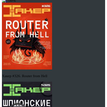
-50%
Хакер #326. Router from Hell