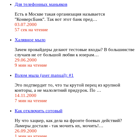
Для телефонных маньяков
Есть в Москве такая организация называется
"КонверсБанк". Так вот этот банк пред…
03.07.2000
57 сек на чтение
Халявное мыло
Зачем провайдеры делают тестовые входы? В большинстве
случаев не от большой любви к юзерам…
29.06.2000
9 мин на чтение
Взлом мыла (user manual): #1
Это подтвердит то, что ты крутой перец из крупной
конторы, а не малолетний придурок. По …
14.11.2000
7 мин на чтение
Как отключить сотовый
Ну что хацкер, как дела на фронте боевых действий?
Ламеры достали - так мочить их, мочить!…
26.09.2000
1 мин на чтение