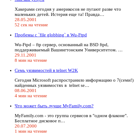
Хакерами сегодня у америкосов не пугают разве что
маленьких детей. Истерия еще та! Правда…
28.05.2001
52 сек на чтение
Пробемы с `file globbing` в Wu-Ftpd
Wu-Ftpd – ftp сервер, основанный на BSD ftpd,
поддерживаемый Вашингтонским Университетом. …
29.11.2001
8 мин на чтение
Семь уязвимостей в telnet W2K
Сегодня Microsoft распространило информацию о 7(семи!)
найденных уязвимостях в telnet se…
08.06.2001
4 мин на чтение
Что может быть лучше MyFamily.com?
MyFamily.com - это группа сервисов в "одном флаконе".
Бесплатное дисковое п…
20.07.2000
1 мин на чтение