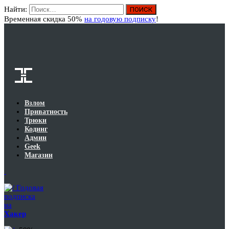
Найти:
Вход
Временная скидка 50%
на годовую подписку
!
Взлом
Приватность
Трюки
Кодинг
Админ
Geek
Магазин
Годовая
подписка
на
Хакер