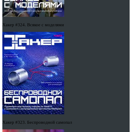
Хакер #324. Всякое с моделями
Хакер #323. Беспроводной самопал