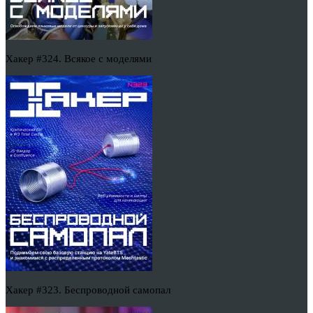
Хакер #324. Всякое с моделями
Хакер #323. Беспроводной самопал