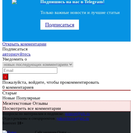
Подпишись на наc в Telegram!
Только важные новости и лучшие статьи
Подписаться
Открыть комментарии
Подписаться
авторизуйтесь
Уведомить о
Пожалуйста, войдите, чтобы прокомментировать
0
комментариев
Старые
Новые
Популярные
Межтекстовые Отзывы
Посмотреть все комментарии
Вопросы по материалам и подписке:
support@glc.ru
Отдел рекламы и спецпроектов:
yakovleva.a@glc.ru
Контент
18+
Сайт защищен Qrator —