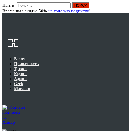
Найти:
Вход
Временная скидка 50%
на годовую подписку
!
Взлом
Приватность
Трюки
Кодинг
Админ
Geek
Магазин
Годовая
подписка
на
Хакер