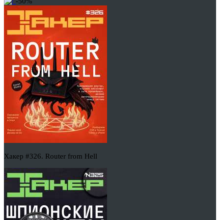
-50%
Хакер #326. Router from Hell