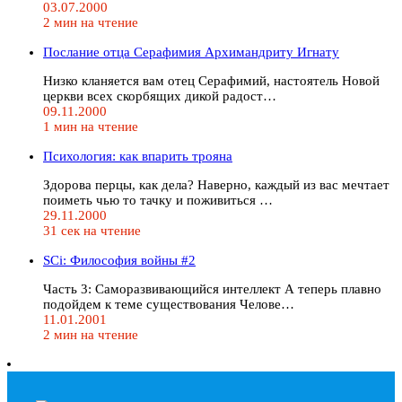
03.07.2000
2 мин на чтение
Послание отца Серафимия Архимандриту Игнату
Hизко кланяется вам отец Серафимий, настоятель Hовой
церкви всех скорбящих дикой радост…
09.11.2000
1 мин на чтение
Психология: как впарить трояна
Здорова перцы, как дела? Наверно, каждый из вас мечтает
поиметь чью то тачку и поживиться …
29.11.2000
31 сек на чтение
SCi: Философия войны #2
Часть 3: Саморазвивающийся интеллект А теперь плавно
подойдем к теме существования Челове…
11.01.2001
2 мин на чтение