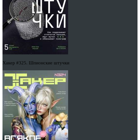
Хакер #325. Шпионские штучки