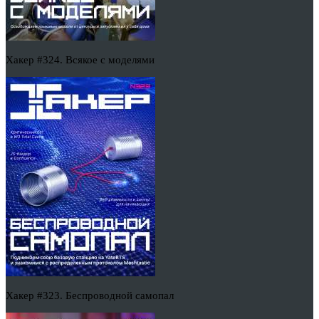
Хакер #324. Всякое с моделями
Хакер #323. Беспроводной самопал