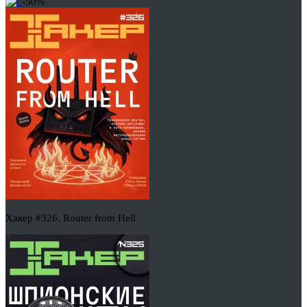
-50%
Хакер #326. Router from Hell