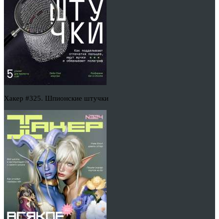
Хакер #325. Шпионские штучки