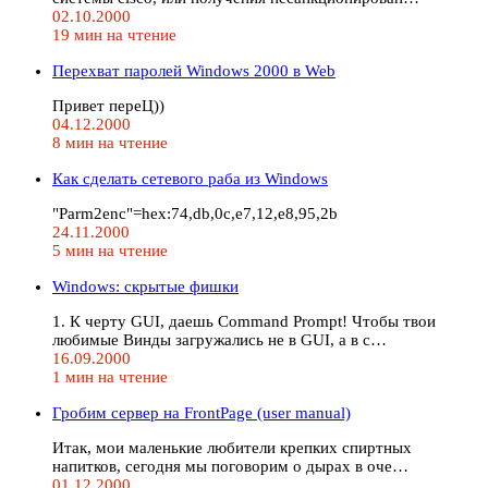
02.10.2000
19 мин на чтение
Перехват паролей Windows 2000 в Web
Привет переЦ))
04.12.2000
8 мин на чтение
Как сделать сетевого раба из Windows
"Parm2enc"=hex:74,db,0c,e7,12,e8,95,2b
24.11.2000
5 мин на чтение
Windows: скрытые фишки
1. К черту GUI, даешь Command Prompt! Чтобы твои
любимые Винды загружались не в GUI, а в с…
16.09.2000
1 мин на чтение
Гробим сервер на FrontPage (user manual)
Итак, мои маленькие любители крепких спиртных
напитков, сегодня мы поговорим о дырах в оче…
01.12.2000