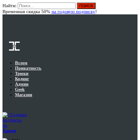
Найти:
Вход
Временная скидка 50%
на годовую подписку
!
Взлом
Приватность
Трюки
Кодинг
Админ
Geek
Магазин
Годовая
подписка
на
Хакер