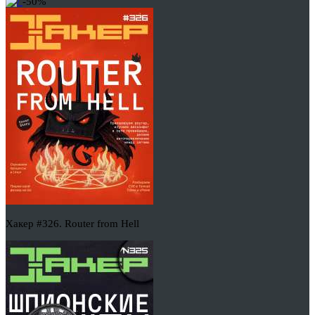
-50%
Хакер #326. Router from Hell