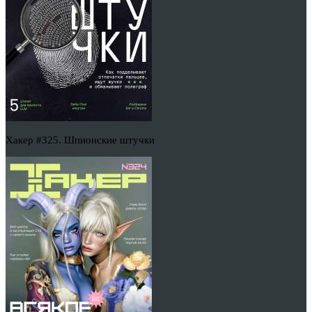
Хакер #325. Шпионские штучки