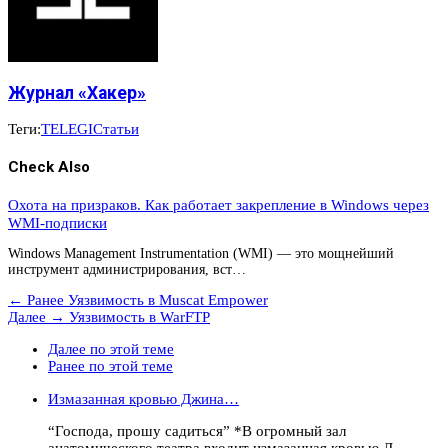
Журнал «Хакер»
Теги:
TELEGI
Статьи
Check Also
Охота на призраков. Как работает закрепление в Windows через
WMI-подписки
Windows Management Instrumentation (WMI) — это мощнейший
инструмент администрирования, вст…
← Ранее
Уязвимость в Muscat Empower
Далее →
Уязвимость в WarFTP
Далее по этой теме
Ранее по этой теме
Измазанная кровью Джина…
“Господа, прошу садиться” *В огромный зал
анатомического театра входит измазанная кровью Д…