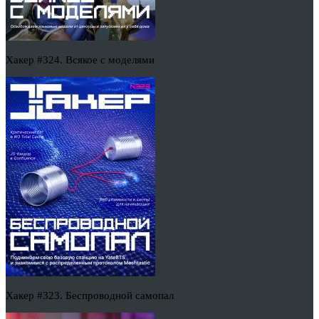
Хакер #324. Всякое с моделями
Хакер #323. Беспроводной самопал