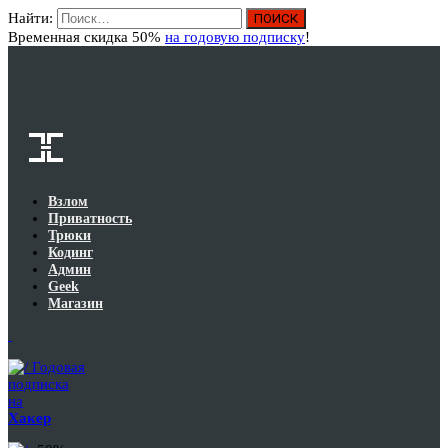
Найти:
Вход
Временная скидка 50%
на годовую подписку
!
Взлом
Приватность
Трюки
Кодинг
Админ
Geek
Магазин
Годовая
подписка
на
Хакер