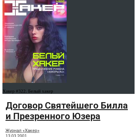
Хакер #322. Белый хакер
Договор Святейшего Билла
и Презренного Юзера
Журнал «Хакер»
13.03.2001