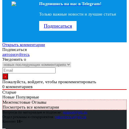
Подпишись на наc в Telegram!
Только важные новости и лучшие статьи
Подписаться
Открыть комментарии
Подписаться
авторизуйтесь
Уведомить о
Пожалуйста, войдите, чтобы прокомментировать
0
комментариев
Старые
Новые
Популярные
Межтекстовые Отзывы
Посмотреть все комментарии
Вопросы по материалам и подписке:
support@glc.ru
Отдел рекламы и спецпроектов:
yakovleva.a@glc.ru
Контент
18+