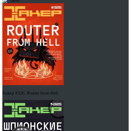
-50%
Хакер #326. Router from Hell