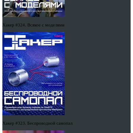
Хакер #324. Всякое с моделями
Хакер #323. Беспроводной самопал