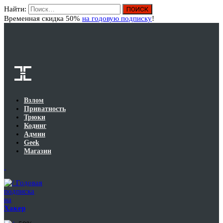
Найти:
Вход
Временная скидка 50%
на годовую подписку
!
Взлом
Приватность
Трюки
Кодинг
Админ
Geek
Магазин
Годовая
подписка
на
Хакер