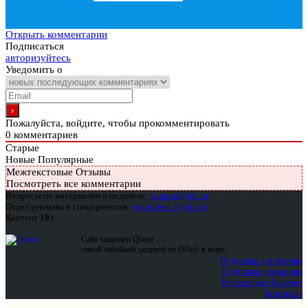
Открыть комментарии
Подписаться
авторизуйтесь
Уведомить о
Пожалуйста, войдите, чтобы прокомментировать
0
комментариев
Старые
Новые
Популярные
Межтекстовые Отзывы
Посмотреть все комментарии
Вопросы по материалам и подписке:
support@glc.ru
Отдел рекламы и спецпроектов:
yakovleva.a@glc.ru
Контент
18+
Сайт защищен Qrator —
самой забойной защитой от DDoS в мире
Подписка для физлиц
Подписка для юрлиц
Реклама на «Хакере»
Контакты