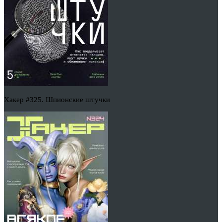
Хакер #325. Шпионские штучки