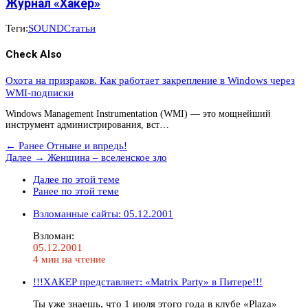
Журнал «Хакер»
Теги:
SOUND
Статьи
Check Also
Охота на призраков. Как работает закрепление в Windows через
WMI-подписки
Windows Management Instrumentation (WMI) — это мощнейший
инструмент администрирования, вст…
← Ранее
Отныне и впредь!
Далее →
Женщина – вселенское зло
Далее по этой теме
Ранее по этой теме
Взломанные сайты: 05.12.2001
Взломан:
05.12.2001
4 мин на чтение
!!!ХАКЕР представляет: «Matrix Party» в Питере!!!
Ты уже знаешь, что 1 июля этого года в клубе «Plaza»