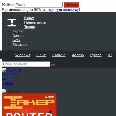
Найти:
Временная скидка 50%
на годовую подписку
!
Взлом
Приватность
Трюки
Кодинг
Админ
Geek
Магазин
Windows
Linux
Android
Железо
Python
AI
Годовая
подписка
на
Хакер
-50%