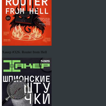
Хакер #326. Router from Hell