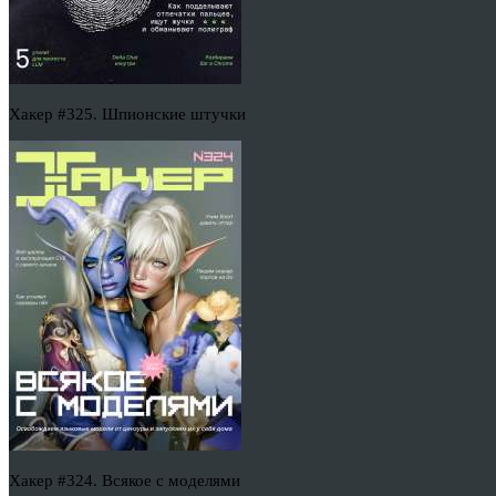
Хакер #325. Шпионские штучки
Хакер #324. Всякое с моделями