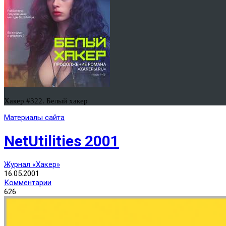
Хакер #322. Белый хакер
Материалы сайта
NetUtilities 2001
Журнал «Хакер»
16.05.2001
Комментарии
626