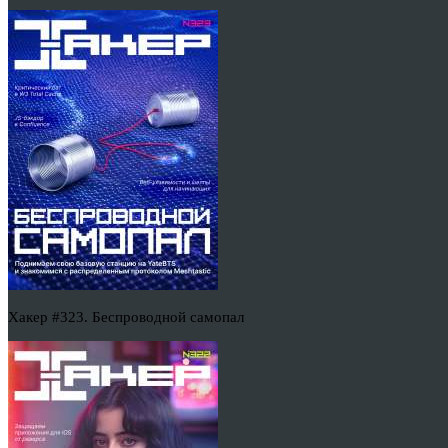
Хакер #323. Беспроводной самопал