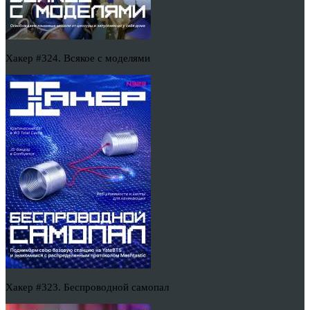
Хакер #324. Всякое с моделями
Хакер #323. Беспроводной самопал