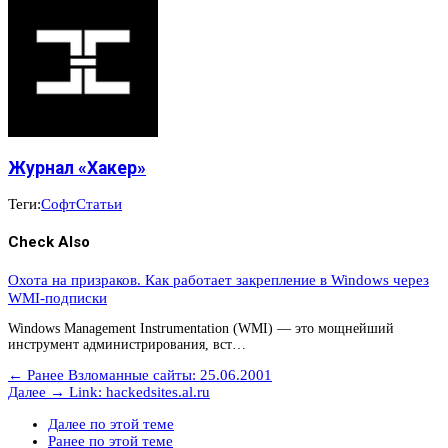
Журнал «Хакер»
Теги:
Софт
Статьи
Check Also
Охота на призраков. Как работает закрепление в Windows через
WMI-подписки
Windows Management Instrumentation (WMI) — это мощнейший
инструмент администрирования, вст…
← Ранее
Взломанные сайты: 25.06.2001
Далее →
Link: hackedsites.al.ru
Далее по этой теме
Ранее по этой теме