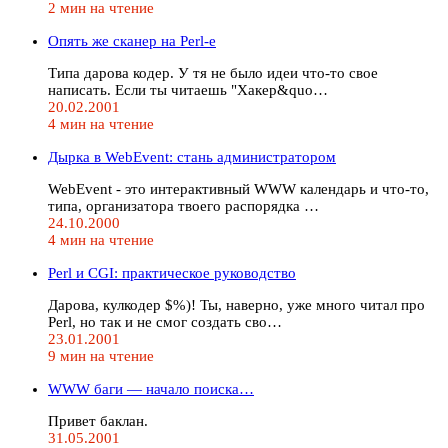
2 мин на чтение
Опять же сканер на Perl-е
Типа дарова кодер. У тя не было идеи что-то свое
написать. Если ты читаешь "Хакер&quo…
20.02.2001
4 мин на чтение
Дырка в WebEvent: стань администратором
WebEvent - это интерактивный WWW календарь и что-то,
типа, организатора твоего распорядка …
24.10.2000
4 мин на чтение
Perl и CGI: практическое руководство
Дарова, кулкодер $%)! Ты, наверно, уже много читал про
Perl, но так и не смог создать сво…
23.01.2001
9 мин на чтение
WWW баги — начало поиска…
Привет баклан.
31.05.2001