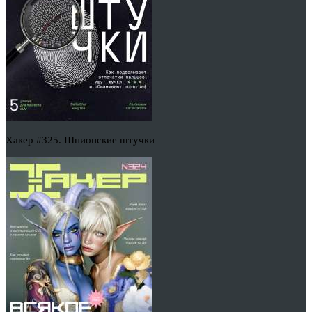
Хакер #325. Шпионские штучки