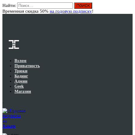
Найти:
Вход
Временная скидка 50%
на годовую подписку
!
Взлом
Приватность
Трюки
Кодинг
Админ
Geek
Магазин
Годовая
подписка
на
Хакер