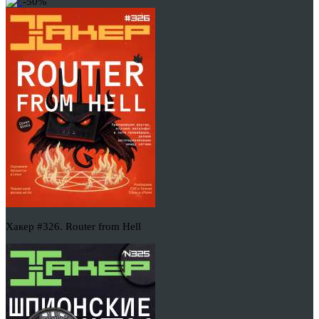
-50%
Хакер #326. Router from Hell