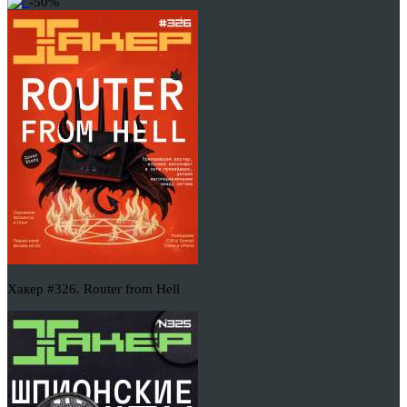
-50%
Хакер #326. Router from Hell