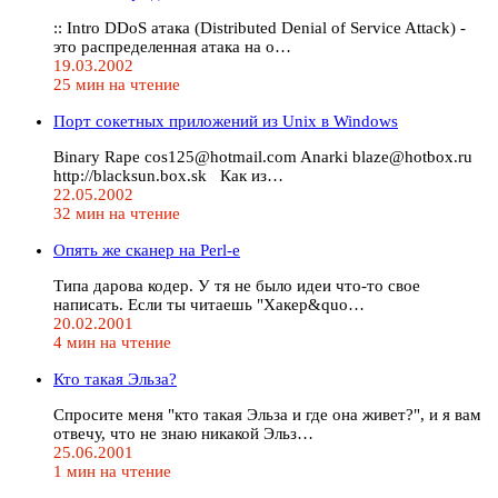
:: Intro DDoS атака (Distributed Denial of Service Attack) -
это распределенная атака на о…
19.03.2002
25 мин на чтение
Порт сокетных приложений из Unix в Windows
Binary Rape cos125@hotmail.com Anarki blaze@hotbox.ru
http://blacksun.box.sk Как из…
22.05.2002
32 мин на чтение
Опять же сканер на Perl-е
Типа дарова кодер. У тя не было идеи что-то свое
написать. Если ты читаешь "Хакер&quo…
20.02.2001
4 мин на чтение
Кто такая Эльза?
Спросите меня "кто такая Эльза и где она живет?", и я вам
отвечу, что не знаю никакой Эльз…
25.06.2001
1 мин на чтение