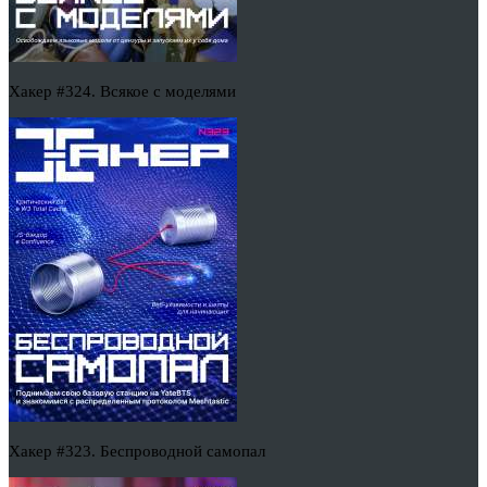
Хакер #324. Всякое с моделями
Хакер #323. Беспроводной самопал