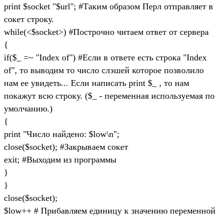
print $socket "$url"; #Таким образом Перл отправляет в
сокет строку.
while(<$socket>) #Построчно читаем ответ от сервера
{
if($_ =~ "Index of") #Если в ответе есть строка "Index
of", то выводим то число слэшей которое позволило
нам ее увидеть... Если написать print $_ , то нам
покажут всю строку. ($_ - переменная используемая по
умолчанию.)
{
print "Число найдено: $low\n";
close($socket); #Закрываем сокет
exit; #Выходим из программы
}
}
close($socket);
$low++ # Прибавляем единицу к значению переменной