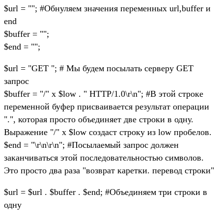
$url = ""; #Обнуляем значения переменных url,buffer и
end
$buffer = "";
$end = "";
$url = "GET "; # Мы будем посылать серверу GET
запрос
$buffer = "/" x $low . " HTTP/1.0\r\n"; #В этой строке
переменной буфер присваивается результат операции
".", которая просто объединяет две строки в одну.
Выражение "/" x $low создаст строку из low пробелов.
$end = "\r\n\r\n"; #Посылаемый запрос должен
заканчиваться этой последовательностью символов.
Это просто два раза "возврат каретки. перевод строки"
$url = $url . $buffer . $end; #Объединяем три строки в
одну