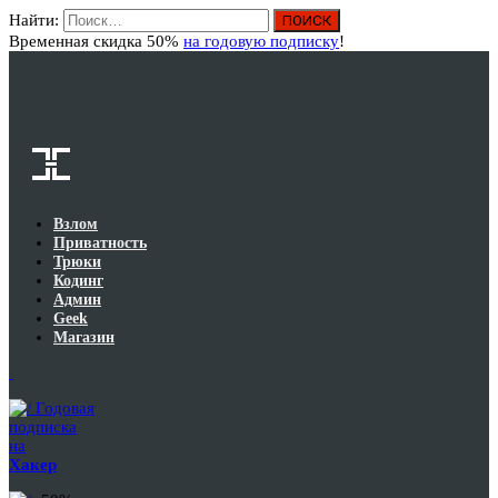
Найти:
Вход
Временная скидка 50%
на годовую подписку
!
Взлом
Приватность
Трюки
Кодинг
Админ
Geek
Магазин
Годовая
подписка
на
Хакер