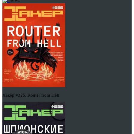
-50%
Хакер #326. Router from Hell