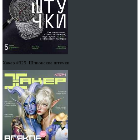
Хакер #325. Шпионские штучки