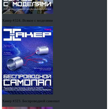
Хакер #324. Всякое с моделями
Хакер #323. Беспроводной самопал