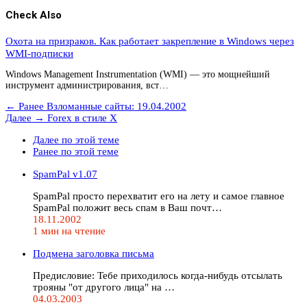
Check Also
Охота на призраков. Как работает закрепление в Windows через
WMI-подписки
Windows Management Instrumentation (WMI) — это мощнейший
инструмент администрирования, вст…
← Ранее
Взломанные сайты: 19.04.2002
Далее →
Forex в стиле Х
Далее по этой теме
Ранее по этой теме
SpamPal v1.07
SpamPal просто перехватит его на лету и самое главное
SpamPal положит весь спам в Ваш почт…
18.11.2002
1 мин на чтение
Подмена заголовка письма
Предисловие: Тебе приходилось когда-нибудь отсылать
трояны "от другого лица" на …
04.03.2003