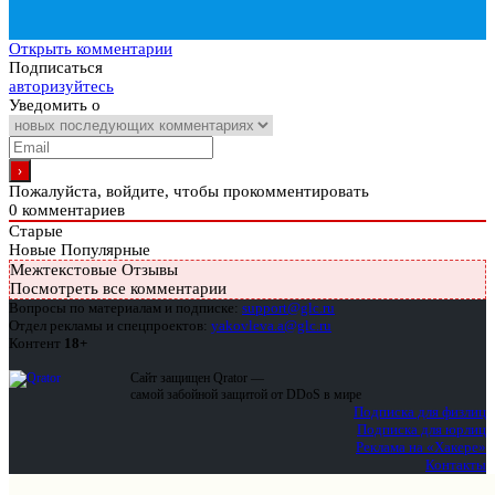
Открыть комментарии
Подписаться
авторизуйтесь
Уведомить о
Пожалуйста, войдите, чтобы прокомментировать
0
комментариев
Старые
Новые
Популярные
Межтекстовые Отзывы
Посмотреть все комментарии
Вопросы по материалам и подписке:
support@glc.ru
Отдел рекламы и спецпроектов:
yakovleva.a@glc.ru
Контент
18+
Сайт защищен Qrator —
самой забойной защитой от DDoS в мире
Подписка для физлиц
Подписка для юрлиц
Реклама на «Хакере»
Контакты