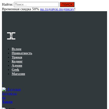
Найти:
Вход
Временная скидка 50%
на годовую подписку
!
Взлом
Приватность
Трюки
Кодинг
Админ
Geek
Магазин
Годовая
подписка
на
Хакер