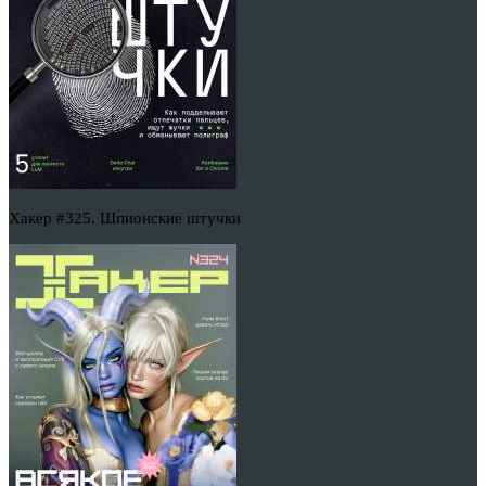
Хакер #325. Шпионские штучки