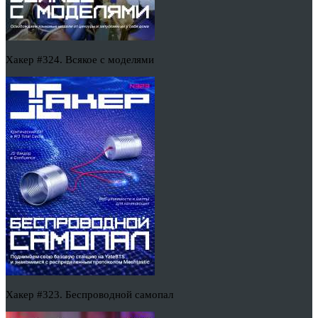
Хакер #324. Всякое с моделями
Хакер #323. Беспроводной самопал