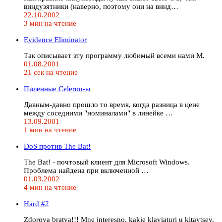
виндузятники (наверно, поэтому они на винд…
22.10.2002
3 мин на чтение
Evidence Eliminator
Так описывает эту программу любимый всеми нами M.
01.08.2001
21 сек на чтение
Пиленные Celeron-ы
Давным-давно прошло то время, когда разница в цене
между соседними "номиналами" в линейке …
13.09.2001
1 мин на чтение
DoS против The Bat!
The Bat! - почтовый клиент для Microsoft Windows.
Проблема найдена при включенной …
01.03.2002
4 мин на чтение
Hard #2
Zdorova bratva!!! Mne interesno, kakie klaviaturi u kitaytsev,