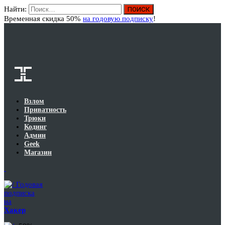
Найти:
Вход
Временная скидка 50%
на годовую подписку
!
Взлом
Приватность
Трюки
Кодинг
Админ
Geek
Магазин
Годовая
подписка
на
Хакер