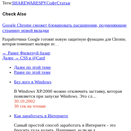
Теги:
SHAREWARE
SPY
Софт
Статьи
Check Also
Google Chrome сможет блокировать расширения, подменяющие
страницу новой вкладки
Разработчики Google готовят новую защитную функцию для Chrome,
которая помешает малвари ис…
← Ранее
Фильтруй базар
Далее →
CSS в @Card
Далее по этой теме
Ранее по этой теме
Без лого в Windows
В Windows XP/2000 можно отключить заставку, которая
появляется при запуске Windows. Это сл…
30.10.2002
30 сек на чтение
Как заработать в Интернете
Самый пpостой способ заpаботать в Интеpнете - это
бpосить тyда ходить. Hапpимеp, если не х…