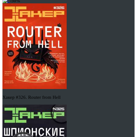
-50%
Хакер #326. Router from Hell