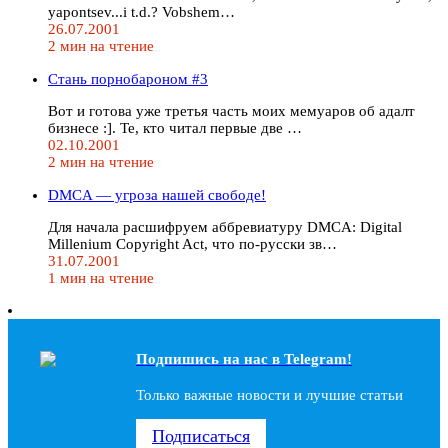
yapontsev...i t.d.? Vobshem…
26.07.2001
2 мин на чтение
Стань порнобароном #3
Вот и готова уже третья часть моих мемуаров об адалт
бизнесе :]. Те, кто читал первые две …
02.10.2001
2 мин на чтение
DMCA — угроза нашей свободе!
Для начала расшифруем аббревиатуру DMCA: Digital
Millenium Copyright Act, что по-русски зв…
31.07.2001
1 мин на чтение
Подпишись на наc в Telegram!
Только важные новости и лучшие статьи
Подписаться