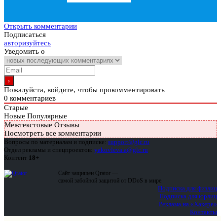
Открыть комментарии
Подписаться
авторизуйтесь
Уведомить о
Пожалуйста, войдите, чтобы прокомментировать
0
комментариев
Старые
Новые
Популярные
Межтекстовые Отзывы
Посмотреть все комментарии
Вопросы по материалам и подписке:
support@glc.ru
Отдел рекламы и спецпроектов:
yakovleva.a@glc.ru
Контент
18+
Сайт защищен Qrator —
самой забойной защитой от DDoS в мире
Подписка для физлиц
Подписка для юрлиц
Реклама на «Хакере»
Контакты