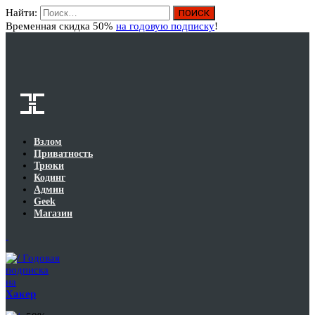
Найти:
Вход
Временная скидка 50%
на годовую подписку
!
Взлом
Приватность
Трюки
Кодинг
Админ
Geek
Магазин
Годовая
подписка
на
Хакер