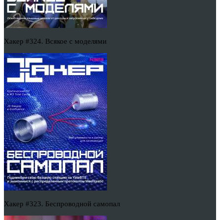
Хакер #324. Всякое с моделями
Хакер #323. Беспроводной самопал