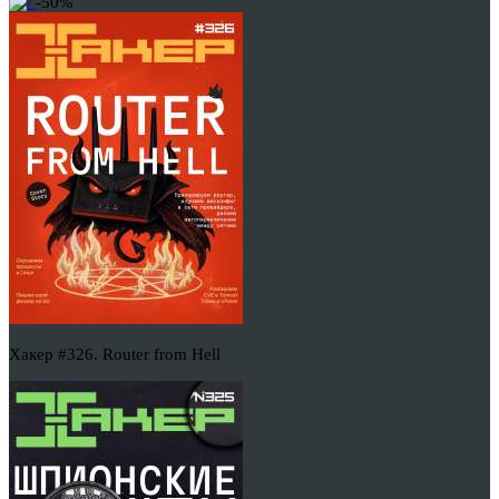
-50%
Хакер #326. Router from Hell