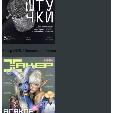
Хакер #325. Шпионские штучки