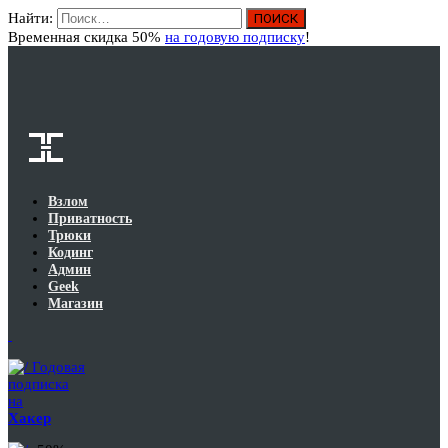
Найти:
Вход
Временная скидка 50%
на годовую подписку
!
Взлом
Приватность
Трюки
Кодинг
Админ
Geek
Магазин
Годовая
подписка
на
Хакер