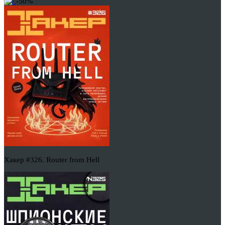
-50%
Хакер #326. Router from Hell