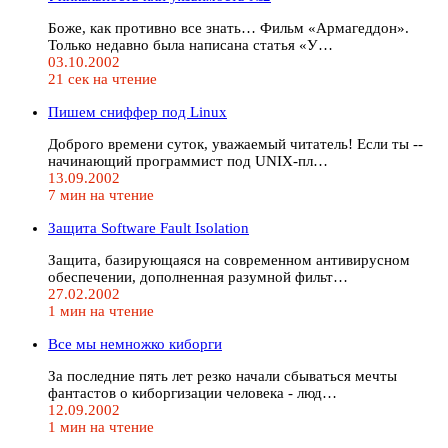
Боже, как противно все знать… Фильм «Армагеддон».
Только недавно была написана статья «У…
03.10.2002
21 сек на чтение
Пишем сниффер под Linux
Доброго времени суток, уважаемый читатель! Если ты --
начинающий программист под UNIX-пл…
13.09.2002
7 мин на чтение
Защита Software Fault Isolation
Защита, базирующаяся на современном антивирусном
обеспечении, дополненная разумной фильт…
27.02.2002
1 мин на чтение
Все мы немножко киборги
За последние пять лет резко начали сбываться мечты
фантастов о киборгизации человека - люд…
12.09.2002
1 мин на чтение