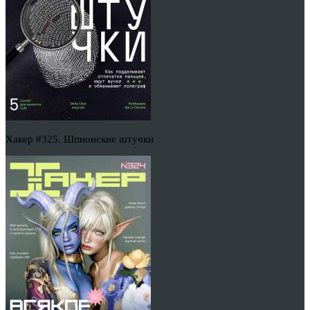
Хакер #325. Шпионские штучки