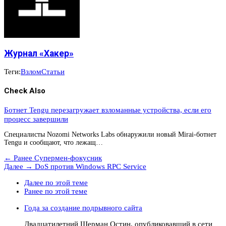
Журнал «Хакер»
Теги:
Взлом
Статьи
Check Also
Ботнет Tengu перезагружает взломанные устройства, если его
процесс завершили
Специалисты Nozomi Networks Labs обнаружили новый Mirai-ботнет
Tengu и сообщают, что лежащ…
← Ранее
Супермен-фокусник
Далее →
DoS против Windows RPC Service
Далее по этой теме
Ранее по этой теме
Года за создание подрывного сайта
Двадцатилетний Шерман Остин, опубликовавший в сети