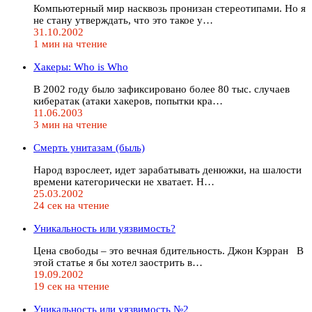
Компьютерный мир насквозь пронизан стереотипами. Но я
не стану утверждать, что это такое у…
31.10.2002
1 мин на чтение
Хакеры: Who is Who
В 2002 году было зафиксировано более 80 тыс. случаев
кибератак (атаки хакеров, попытки кра…
11.06.2003
3 мин на чтение
Смерть унитазам (быль)
Народ взрослеет, идет зарабатывать денюжки, на шалости
времени категорически не хватает. Н…
25.03.2002
24 сек на чтение
Уникальность или уязвимость?
Цена свободы – это вечная бдительность. Джон Кэрран В
этой статье я бы хотел заострить в…
19.09.2002
19 сек на чтение
Уникальность или уязвимость №2