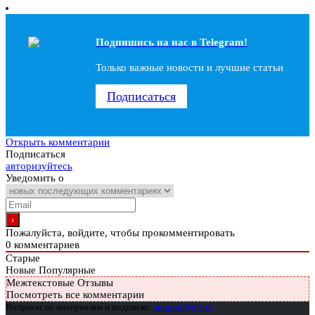
Подпишись на наc в Telegram!
Только важные новости и лучшие статьи
Подписаться
Открыть комментарии
Подписаться
авторизуйтесь
Уведомить о
Пожалуйста, войдите, чтобы прокомментировать
0
комментариев
Старые
Новые
Популярные
Межтекстовые Отзывы
Посмотреть все комментарии
Вопросы по материалам и подписке:
support@glc.ru