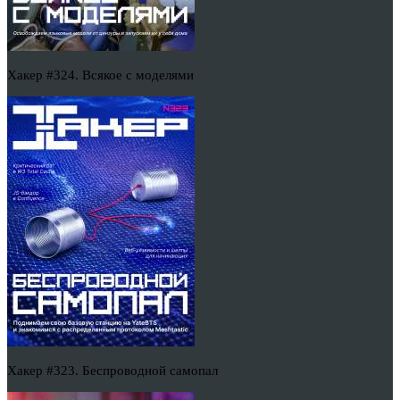
Хакер #324. Всякое с моделями
Хакер #323. Беспроводной самопал