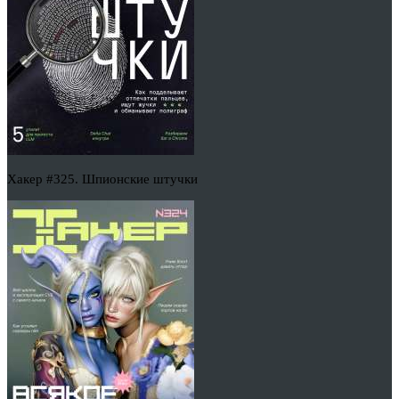
Хакер #325. Шпионские штучки