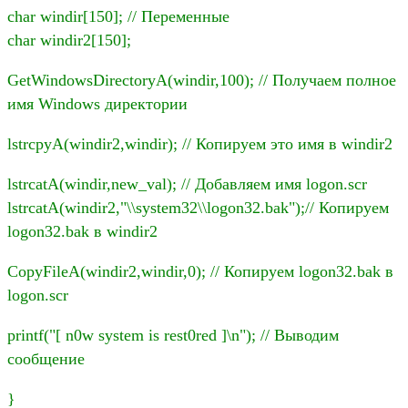
char windir[150]; // Переменные
char windir2[150];
GetWindowsDirectoryA(windir,100); // Получаем полное
имя Windows директории
lstrcpyA(windir2,windir); // Копируем это имя в windir2
lstrcatA(windir,new_val); // Добавляем имя logon.scr
lstrcatA(windir2,"\\system32\\logon32.bak");// Копируем
logon32.bak в windir2
CopyFileA(windir2,windir,0); // Копируем logon32.bak в
logon.scr
printf("[ n0w system is rest0red ]\n"); // Выводим
сообщение
}