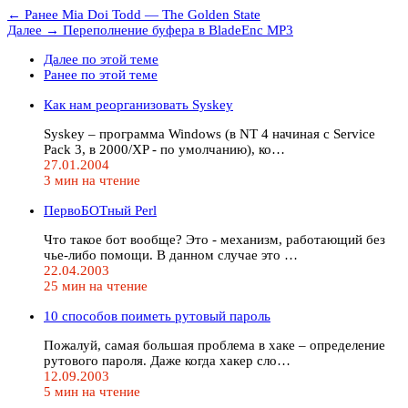
← Ранее
Mia Doi Todd — The Golden State
Далее →
Переполнение буфера в BladeEnc MP3
Далее по этой теме
Ранее по этой теме
Как нам реорганизовать Syskey
Syskey – программа Windows (в NT 4 начиная с Service
Pack 3, в 2000/XP - по умолчанию), ко…
27.01.2004
3 мин на чтение
ПервоБОТный Perl
Что такое бот вообще? Это - механизм, работающий без
чье-либо помощи. В данном случае это …
22.04.2003
25 мин на чтение
10 способов поиметь рутовый пароль
Пожалуй, самая большая проблема в хаке – определение
рутового пароля. Даже когда хакер сло…
12.09.2003
5 мин на чтение