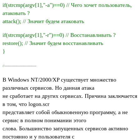
if(strcmp(argv[1],"-a")==0) // Чего хочет пользователь,
атаковать ?
attack(); // Значит будем атаковать
if(strcmp(argv[1],"-r")==0) // Восстанавливать ?
restore(); // Значит будем восстанавливать
}
//----------------------------------
В Windows NT/2000/XP существует множество
различных сервисов. Но данная атака
не сработает на других сервисах. Причина заключается
в том, что logon.scr
представляет собой обыкновенную программу, а не
сервис в полном понимании этого
слова. Большинство запущенных сервисов активно
постоянно и у пользователя с