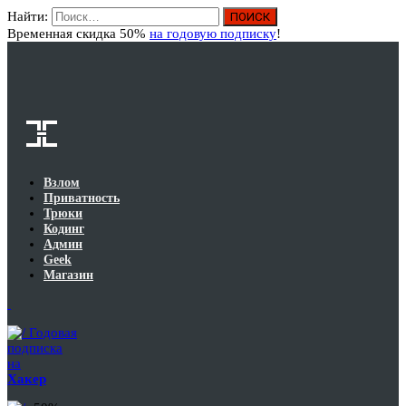
Найти:
Вход
Временная скидка 50%
на годовую подписку
!
Взлом
Приватность
Трюки
Кодинг
Админ
Geek
Магазин
Годовая
подписка
на
Хакер