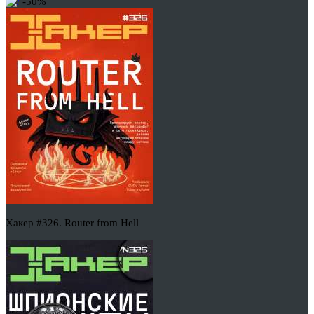
-50%
Хакер #326. Router from Hell