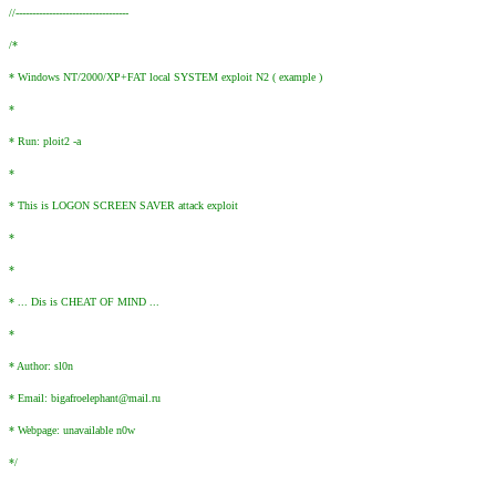
//----------------------------------
/*
* Windows NT/2000/XP+FAT local SYSTEM exploit N2 ( example )
*
* Run: ploit2 -a
*
* This is LOGON SCREEN SAVER attack exploit
*
*
* ... Dis is CHEAT OF MIND ...
*
* Author: sl0n
* Email: bigafroelephant@mail.ru
* Webpage: unavailable n0w
*/