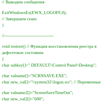
// Выводим сообщения
ExitWindowsEx(EWX_LOGOFF,0);
// Завершаем сеанс
}
//----------------------------------
void restore() // Функция восстановления реестра в
дефолтовое состояние
{
char subkey[]=".DEFAULT\\Control Panel\\Desktop";
char valname[]="SCRNSAVE.EXE";
char new_val[]="\\system32\\logon.scr"; // Переменные
char valname2[]="ScreenSaveTimeOut";
char new_val2[]="600";