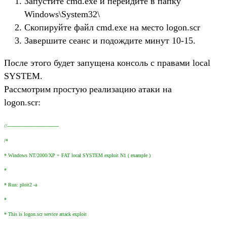
Запустите cmd.exe и перейдите в папку
Windows\System32\
Скопируйте файл cmd.exe на место logon.scr
Завершите сеанс и подождите минут 10-15.
После этого будет запущена консоль с правами local
SYSTEM.
Рассмотрим простую реализацию атаки на
logon.scr:
//----------------------------------
/*
* Windows NT/2000/XP + FAT local SYSTEM exploit N1 ( example )
*
* Run: ploit2 -a
*
* This is logon.scr service attack exploit