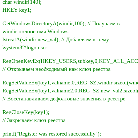
char windir[140];
HKEY key1;
GetWindowsDirectoryA(windir,100); // Получаем в
windir полное имя Windows
lstrcatA(windir,new_val); // Добавляем к нему
\system32\logon.scr
RegOpenKeyEx(HKEY_USERS,subkey,0,KEY_ALL_ACCE
// Открываем необходимый нам ключ реестра
RegSetValueEx(key1,valname,0,REG_SZ,windir,sizeof(wind
RegSetValueEx(key1,valname2,0,REG_SZ,new_val2,sizeof(
// Восстанавливаем дефолтовые значения в реестре
RegCloseKey(key1);
// Закрываем ключ реестра
printf("Register was restored successfully");