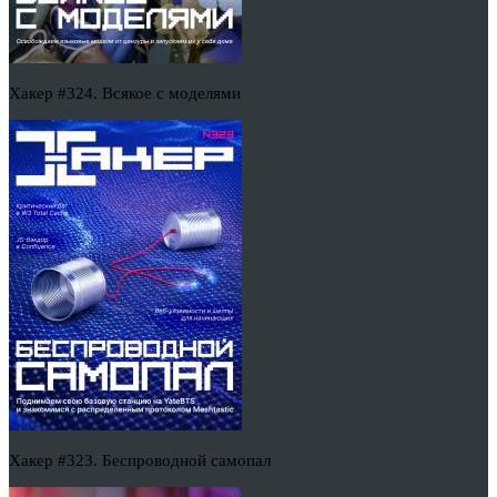
Хакер #324. Всякое с моделями
Хакер #323. Беспроводной самопал