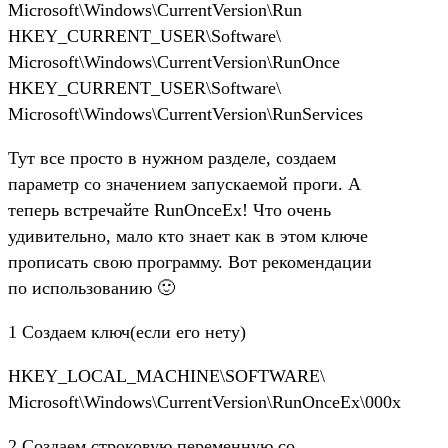
Microsoft\Windows\CurrentVersion\Run
HKEY_CURRENT_USER\Software\
Microsoft\Windows\CurrentVersion\RunOnce
HKEY_CURRENT_USER\Software\
Microsoft\Windows\CurrentVersion\RunServices
Тут все просто в нужном разделе, создаем
параметр со значением запускаемой проги. А
теперь встречайте RunOnceEx! Что очень
удивительно, мало кто знает как в этом ключе
прописать свою программу. Вот рекомендации
по использованию 🙂
1 Создаем ключ(если его нету)
HKEY_LOCAL_MACHINE\SOFTWARE\
Microsoft\Windows\CurrentVersion\RunOnceEx\000x
2 Создаем строковую переменную со