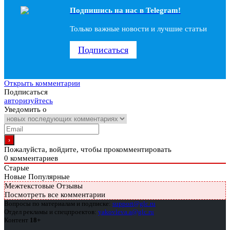
Подпишись на наc в Telegram!
Только важные новости и лучшие статьи
Подписаться
Открыть комментарии
Подписаться
авторизуйтесь
Уведомить о
Пожалуйста, войдите, чтобы прокомментировать
0
комментариев
Старые
Новые
Популярные
Межтекстовые Отзывы
Посмотреть все комментарии
Вопросы по материалам и подписке:
support@glc.ru
Отдел рекламы и спецпроектов:
yakovleva.a@glc.ru
Контент
18+