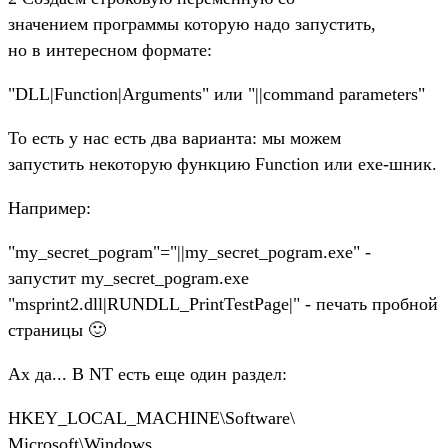
значением программы которую надо запустить,
но в интересном формате:
"DLL|Function|Arguments" или "||command parameters"
То есть у нас есть два варианта: мы можем
запустить некоторую функцию Function или exe-шник.
Например:
"my_secret_pogram"="||my_secret_pogram.exe" -
запустит my_secret_pogram.exe
"msprint2.dll|RUNDLL_PrintTestPage|" - печать пробной
страницы 🙂
Ах да... В NT есть еще один раздел:
HKEY_LOCAL_MACHINE\Software\
Microsoft\Windows