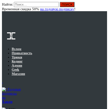
Найти:
Вход
Временная скидка 50%
на годовую подписку
!
Взлом
Приватность
Трюки
Кодинг
Админ
Geek
Магазин
Годовая
подписка
на
Хакер