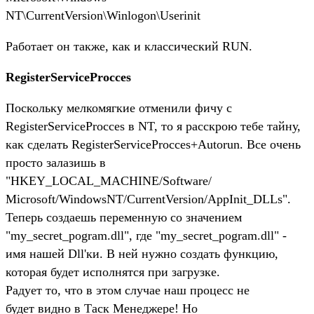
NT\CurrentVersion\Winlogon\Userinit
Работает он также, как и классический RUN.
RegisterServiceProcces
Поскольку мелкомягкие отменили фичу с
RegisterServiceProcces в NT, то я расскрою тебе тайну,
как сделать RegisterServiceProcces+Autorun. Все очень
просто залазишь в
"HKEY_LOCAL_MACHINE/Software/
Microsoft/WindowsNT/CurrentVersion/AppInit_DLLs".
Теперь создаешь переменную со значением
"my_secret_pogram.dll", где "my_secret_pogram.dll" -
имя нашей Dll'ки. В ней нужно создать функцию,
которая будет исполнятся при загрузке.
Радует то, что в этом случае наш процесс не
будет видно в Таск Менеджере! Но