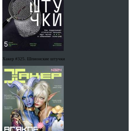
Хакер #325. Шпионские штучки