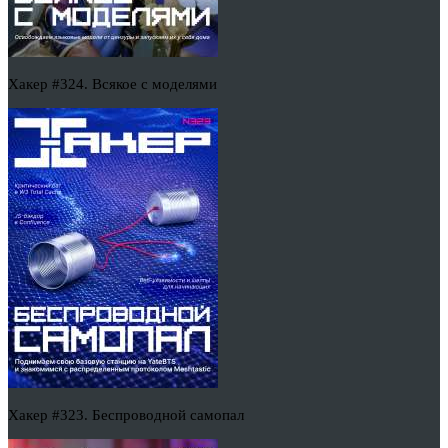
Хакер #324. Всякое с моделями
Хакер #323. Беспроводной самопал