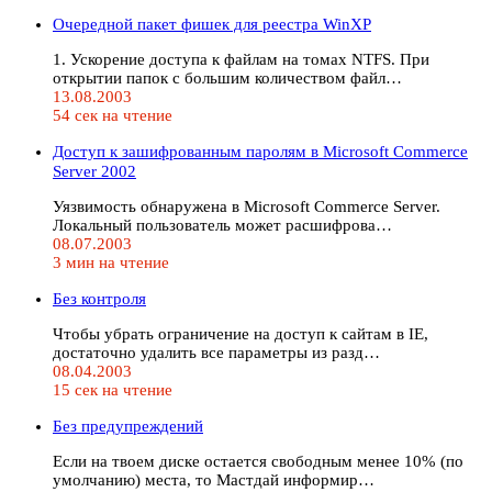
Очередной пакет фишек для реестра WinXP
1. Ускорение доступа к файлам на томах NTFS. При
открытии папок с большим количеством файл…
13.08.2003
54 сек на чтение
Доступ к зашифрованным паролям в Microsoft Commerce
Server 2002
Уязвимость обнаружена в Microsoft Commerce Server.
Локальный пользователь может расшифрова…
08.07.2003
3 мин на чтение
Без контроля
Чтобы убрать ограничение на доступ к сайтам в IE,
достаточно удалить все параметры из разд…
08.04.2003
15 сек на чтение
Без предупреждений
Если на твоем диске остается свободным менее 10% (по
умолчанию) места, то Мастдай информир…