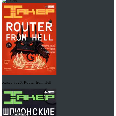
-50%
Хакер #326. Router from Hell