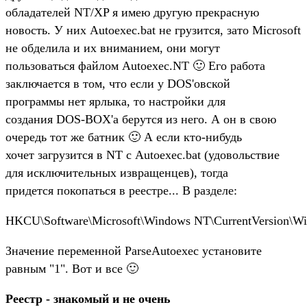
обладателей NT/XP я имею другую прекрасную
новость. У них Autoexec.bat не грузится, зато Microsoft
не обделила и их вниманием, они могут
пользоваться файлом Autoexec.NT 🙂 Его работа
заключается в том, что если у DOS'овской
программы нет ярлыка, то настройки для
создания DOS-BOX'а берутся из него. А он в свою
очередь тот же батник 🙂 А если кто-нибудь
хочет загрузится в NT с Autoexec.bat (удовольствие
для исключительных извращенцев), тогда
придется покопаться в реестре... В разделе:
HKCU\Software\Microsoft\Windows NT\CurrentVersion\W
Значение переменной ParseAutoexec установите
равным "1". Вот и все 🙂
Реестр - знакомый и не очень