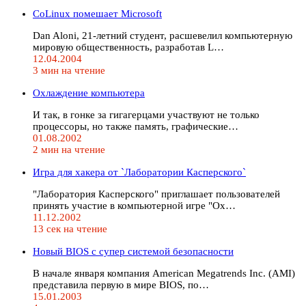
CoLinux помешает Microsoft
Dan Aloni, 21-летний студент, расшевелил компьютерную
мировую общественность, разработав L…
12.04.2004
3 мин на чтение
Охлаждение компьютера
И так, в гонке за гигагерцами участвуют не только
процессоры, но также память, графические…
01.08.2002
2 мин на чтение
Игра для хакера от `Лаборатории Касперского`
"Лаборатория Касперского" приглашает пользователей
принять участие в компьютерной игре "Ох…
11.12.2002
13 сек на чтение
Новый BIOS с супер системой безопасности
В начале января компания American Megatrends Inc. (AMI)
представила первую в мире BIOS, по…
15.01.2003