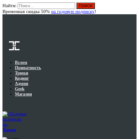
Найти:
Вход
Временная скидка 50%
на годовую подписку
!
Взлом
Приватность
Трюки
Кодинг
Админ
Geek
Магазин
Годовая
подписка
на
Хакер