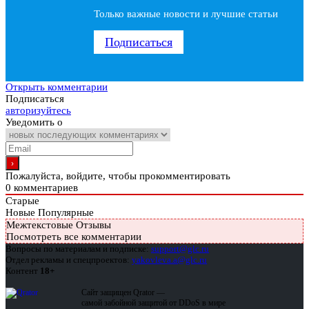
Только важные новости и лучшие статьи
Подписаться
Открыть комментарии
Подписаться
авторизуйтесь
Уведомить о
Пожалуйста, войдите, чтобы прокомментировать
0
комментариев
Старые
Новые
Популярные
Межтекстовые Отзывы
Посмотреть все комментарии
Вопросы по материалам и подписке:
support@glc.ru
Отдел рекламы и спецпроектов:
yakovleva.a@glc.ru
Контент
18+
Сайт защищен Qrator —
самой забойной защитой от DDoS в мире