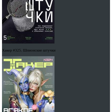
Хакер #325. Шпионские штучки