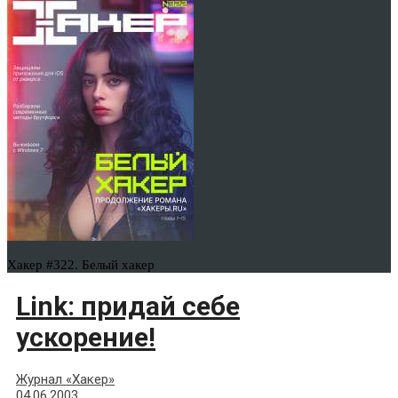
Хакер #322. Белый хакер
Link: придай себе
ускорение!
Журнал «Хакер»
04.06.2003