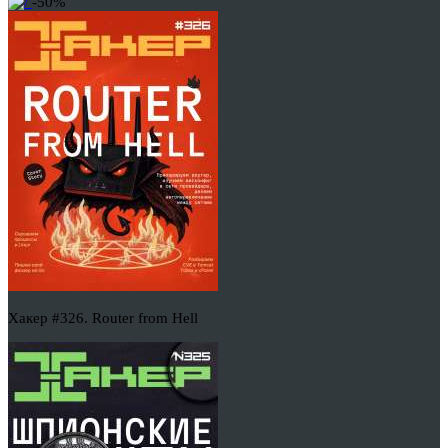
-50%
Хакер #326. Router from Hell