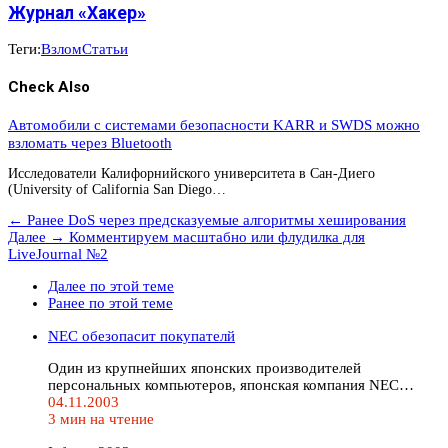
Журнал «Хакер»
Теги:
Взлом
Статьи
Check Also
Автомобили с системами безопасности KARR и SWDS можно
взломать через Bluetooth
Исследователи Калифорнийского университета в Сан-Диего
(University of California San Diego…
← Ранее
DoS через предсказуемые алгоритмы хеширования
Далее →
Комментируем масштабно или флудилка для
LiveJournal №2
Далее по этой теме
Ранее по этой теме
NEC обезопасит покупателй
Один из крупнейших японских производителей
персональных компьютеров, японская компания NEC…
04.11.2003
3 мин на чтение