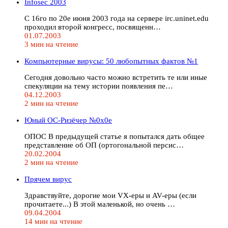
Infosec 2003
С 16го по 20е июня 2003 года на сервере irc.uninet.edu
проходил второй конгресс, посвященн…
01.07.2003
3 мин на чтение
Компьютерные вирусы: 50 любопытных фактов №1
Сегодня довольно часто можно встретить те или иные
спекуляции на тему истории появления пе…
04.12.2003
2 мин на чтение
Юный ОС-Ризёчер №0x0e
ОПОС В предыдущей статье я попытался дать общее
представление об ОП (ортогональной персис…
20.02.2004
2 мин на чтение
Прячем вирус
Здравствуйте, дорогие мои VX-еры и AV-еры (если
прочитаете...) В этой маленькой, но очень …
09.04.2004
14 мин на чтение