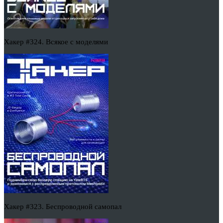
Хакер #324. Всякое с моделями
Хакер #323. Беспроводной самопал