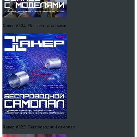
Хакер #324. Всякое с моделями
Хакер #323. Беспроводной самопал