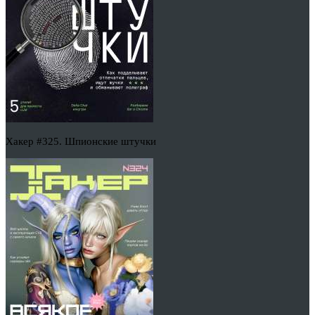
Хакер #325. Шпионские штучки