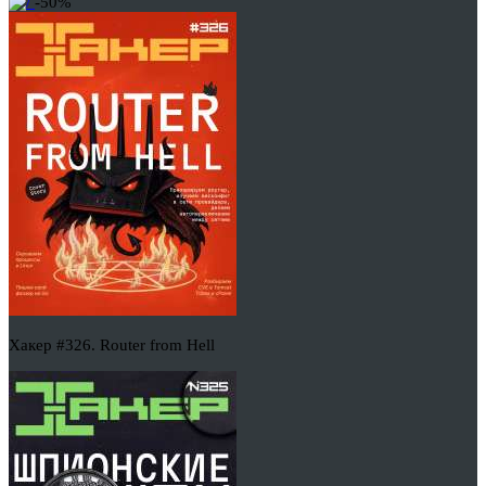
-50%
Хакер #326. Router from Hell