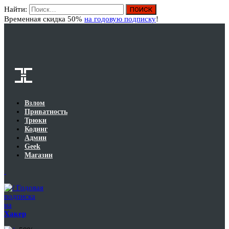
Найти:
Вход
Временная скидка 50%
на годовую подписку
!
Взлом
Приватность
Трюки
Кодинг
Админ
Geek
Магазин
Годовая
подписка
на
Хакер