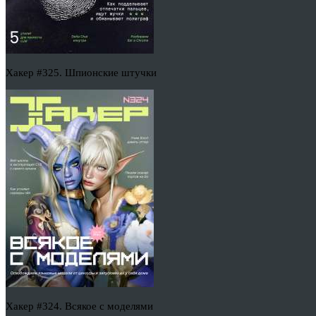
Хакер #325. Шпионские штучки
Хакер #324. Всякое с моделями