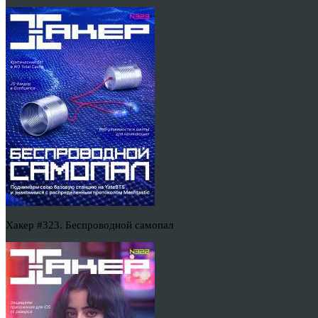
Хакер #323. Беспроводной самопал