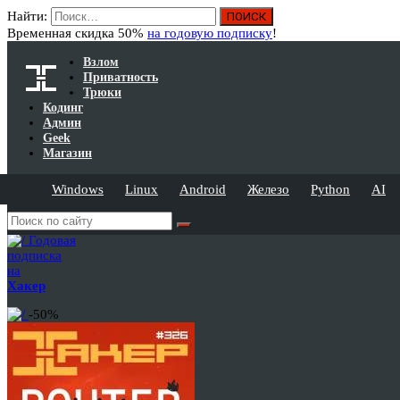
Найти:
Временная скидка 50%
на годовую подписку
!
Взлом
Приватность
Трюки
Кодинг
Админ
Geek
Магазин
Windows
Linux
Android
Железо
Python
AI
Годовая
подписка
на
Хакер
-50%