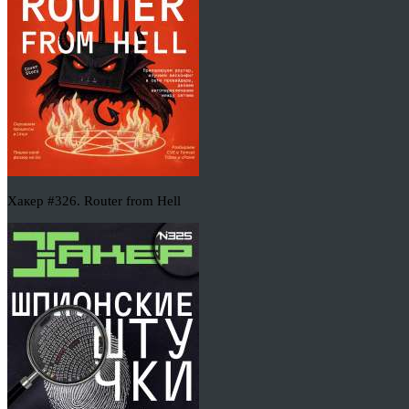
Хакер #326. Router from Hell