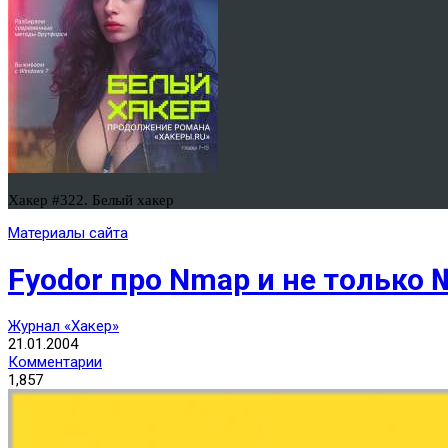
Хакер #322. Белый хакер
Материалы сайта
Fyodor про Nmap и не только 
Журнал «Хакер»
21.01.2004
Комментарии
1,857