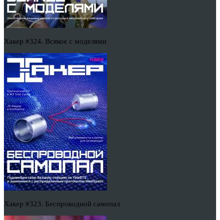
Хакер #324. Всякое с моделями
Хакер #323. Беспроводной самопал