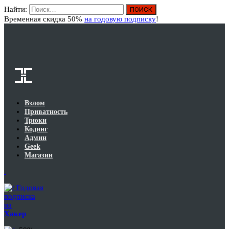
Найти:
Вход
Временная скидка 50%
на годовую подписку
!
Взлом
Приватность
Трюки
Кодинг
Админ
Geek
Магазин
Годовая
подписка
на
Хакер