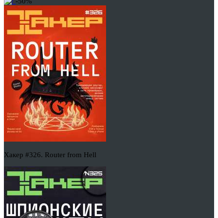
-50%
Хакер #326. Router from Hell