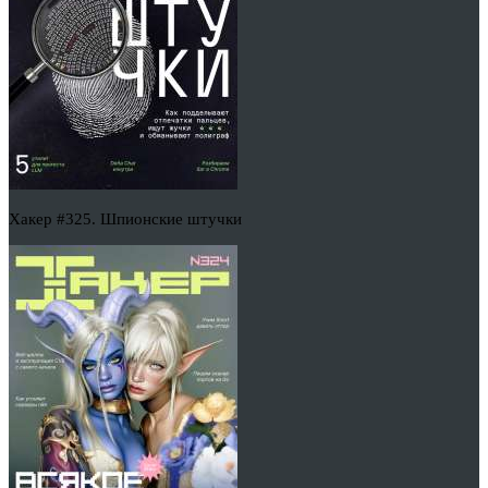
Хакер #325. Шпионские штучки