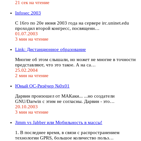
21 сек на чтение
Infosec 2003
С 16го по 20е июня 2003 года на сервере irc.uninet.edu
проходил второй конгресс, посвященн…
01.07.2003
3 мин на чтение
Link: Дистанционное образование
Многие об этом слышали, но может не многие в точности
представляют, что это такое. А на са…
25.02.2004
2 мин на чтение
Юный ОС-Ризёчер №0x01
Дарвин произошел от МАКаки... ...но создатели
GNU/Darwin с этим не согласны. Дарвин - это…
20.10.2003
3 мин на чтение
Jimm vs Jabber или Мобильность в массы!
1. В последнее время, в связи с распространением
технологии GPRS, большое количество польз…