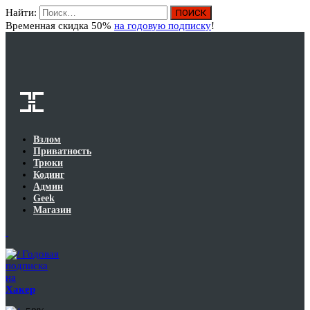
Найти:
Вход
Временная скидка 50%
на годовую подписку
!
Взлом
Приватность
Трюки
Кодинг
Админ
Geek
Магазин
Годовая
подписка
на
Хакер