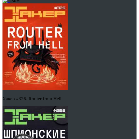
-50%
Хакер #326. Router from Hell