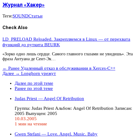
Журнал «Хакер»
Теги:
SOUND
Статьи
Check Also
LD_PRELOAD Reloaded. Закрепляемся в Linux — от перехвата
функций до руткита BEURK
«Зорко одно лишь сердце. Самого главного глазами не увидишь». Эта
фраза Антуана де Сент-Эк…
← Ранее
Удаленный отказ в обслуживании в Xerces-C++
Далее →
Longhorn урежут
Далее по этой теме
Ранее по этой теме
Judas Priest — Angel Of Retribution
Группа: Judas Priest Альбом: Angel Of Retribution Записан:
2005 Выпущен: 2005
10.03.2005
1 мин на чтение
Gwen Stefani — Love. Angel. Music. Baby