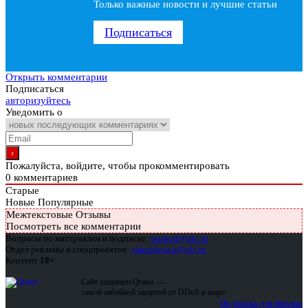
Только важные новости и лучшие статьи
Подписаться
Открыть комментарии
Подписаться
авторизуйтесь
Уведомить о
Пожалуйста, войдите, чтобы прокомментировать
0
комментариев
Старые
Новые
Популярные
Межтекстовые Отзывы
Посмотреть все комментарии
Вопросы по материалам и подписке:
support@glc.ru
Отдел рекламы и спецпроектов:
yakovleva.a@glc.ru
Контент
18+
Сайт защищен Qrator —
самой забойной защитой от DDoS в мире
Подписка для физлиц