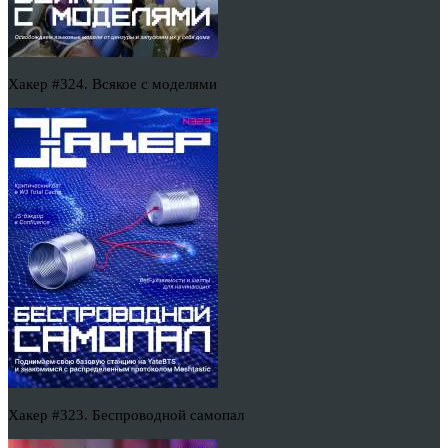
Хакер #324. Всякое с моделями
Хакер #323. Беспроводной самопал