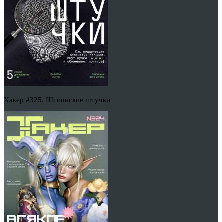
Хакер #325. Шпионские штучки