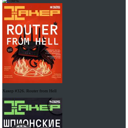
-50%
Хакер #326. Router from Hell