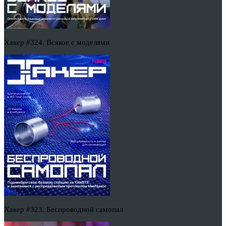
Хакер #324. Всякое с моделями
Хакер #323. Беспроводной самопал