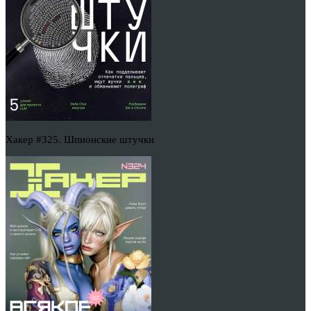
Хакер #325. Шпионские штучки