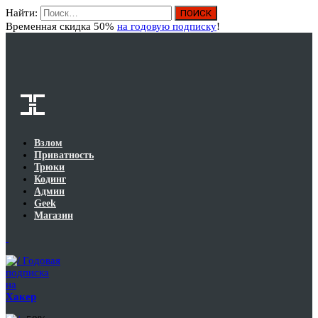
Найти:
Вход
Временная скидка 50%
на годовую подписку
!
Взлом
Приватность
Трюки
Кодинг
Админ
Geek
Магазин
Годовая
подписка
на
Хакер