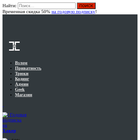
Найти:
Вход
Временная скидка 50%
на годовую подписку
!
Взлом
Приватность
Трюки
Кодинг
Админ
Geek
Магазин
Годовая
подписка
на
Хакер