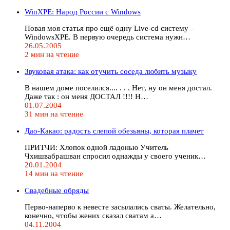
WinXPE: Народ России с Windows
Новая моя статья про ещё одну Live-cd систему –
WindowsXPE. В первую очередь система нужн…
26.05.2005
2 мин на чтение
Звуковая атака: как отучить соседа любить музыку
В нашем доме поселился.... . . . Hет, нy он меня достал.
Даже так : он меня ДОСТАЛ !!!! H…
01.07.2004
31 мин на чтение
Дао-Какао: радость слепой обезьяны, которая плачет
ПРИТЧИ: Хлопок одной ладонью Учитель
Чхишвабpашван спpосил однажды у своего ученик…
20.01.2004
14 мин на чтение
Свадебные обряды
Пеpво-напеpво к невесте засылались сваты. Желательно,
конечно, чтобы жених сказал сватам а…
04.11.2004