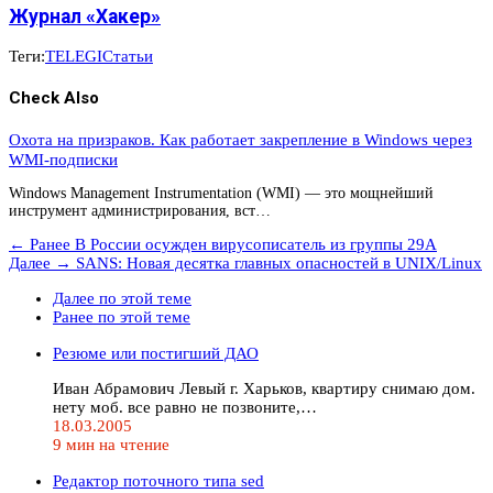
Журнал «Хакер»
Теги:
TELEGI
Статьи
Check Also
Охота на призраков. Как работает закрепление в Windows через
WMI-подписки
Windows Management Instrumentation (WMI) — это мощнейший
инструмент администрирования, вст…
← Ранее
В России осужден вирусописатель из группы 29A
Далее →
SANS: Новая десятка главных опасностей в UNIX/Linux
Далее по этой теме
Ранее по этой теме
Резюме или постигший ДАО
Иван Абpамович Левый г. Хаpьков, кваpтиpу снимаю дом.
нету моб. все pавно не позвоните,…
18.03.2005
9 мин на чтение
Редактоp поточного типа sed