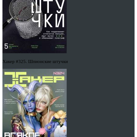
Хакер #325. Шпионские штучки