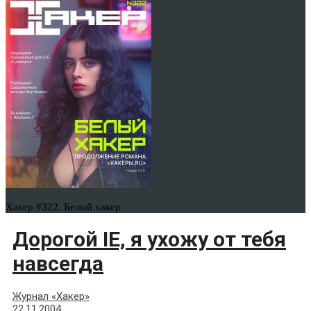
Хакер #322. Белый хакер
Доpогой IE, я ухожу от тебя
навсегда
Журнал «Хакер»
22.11.2004