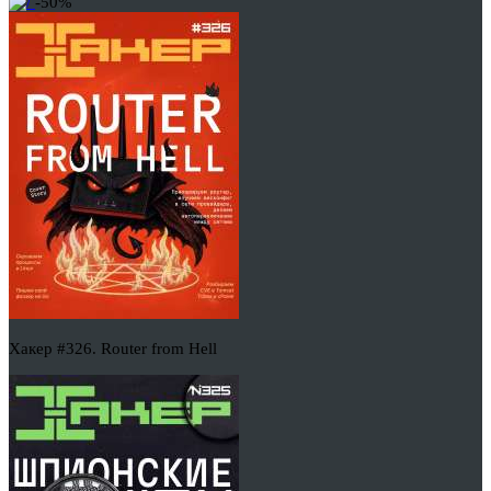
-50%
Хакер #326. Router from Hell