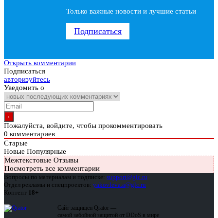
Только важные новости и лучшие статьи
Подписаться
Открыть комментарии
Подписаться
авторизуйтесь
Уведомить о
Пожалуйста, войдите, чтобы прокомментировать
0
комментариев
Старые
Новые
Популярные
Межтекстовые Отзывы
Посмотреть все комментарии
Вопросы по материалам и подписке:
support@glc.ru
Отдел рекламы и спецпроектов:
yakovleva.a@glc.ru
Контент
18+
Сайт защищен Qrator —
самой забойной защитой от DDoS в мире