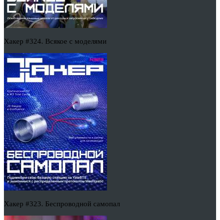
Хакер #324. Всякое с моделями
Хакер #323. Беспроводной самопал