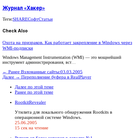
Журнал «Хакер»
Теги:
SHARE
Софт
Статьи
Check Also
Охота на призраков. Как работает закрепление в Windows через
WMI-подписки
Windows Management Instrumentation (WMI) — это мощнейший
инструмент администрирования, вст…
← Ранее
Взломанные сайты:03.03.2005
Далее →
Переполнение буфера в RealPlayer
Далее по этой теме
Ранее по этой теме
RootkitRevealer
Утилита для локального обнаружения Rootkits в
операционной системе Windows.
25.06.2005
15 сек на чтение
Руткит от Sony: история в деталях №1