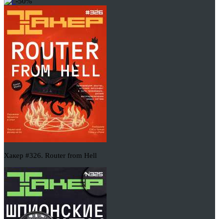
-50%
Хакер #326. Router from Hell