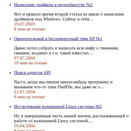
Написание драйвера в подробностях №2
Вот и пришло время второй статьи из цикла о написании
драйверов под Windows. Сейчас я тебя…
19.07.2005
8 мин на чтение
Окончательный и бесповоротный твик ХР №1
Давно хотел собрать и написать всю инфу о твикании,
гикании, модинге и т.п. такой известно…
07.07.2004
10 мин на чтение
Поиск адресов API
Часто, когда мы пишем какую-нибудь программу и
вызываем что-то типа FindFile, мы даже не з…
22.07.2004
9 мин на чтение
Исследование взломанной Linux системы №5
Ну и завершающая часть нашей эпопеи, рассказывающей о
работе со взломанной Linux системой.…
16.04.2004
8 мин на чтение