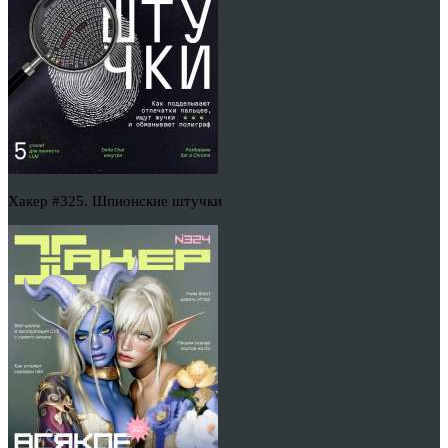
Хакер #325. Шпионские штучки