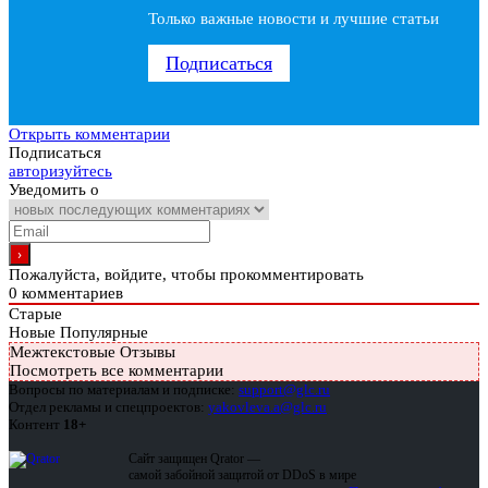
Только важные новости и лучшие статьи
Подписаться
Открыть комментарии
Подписаться
авторизуйтесь
Уведомить о
Пожалуйста, войдите, чтобы прокомментировать
0
комментариев
Старые
Новые
Популярные
Межтекстовые Отзывы
Посмотреть все комментарии
Вопросы по материалам и подписке:
support@glc.ru
Отдел рекламы и спецпроектов:
yakovleva.a@glc.ru
Контент
18+
Сайт защищен Qrator —
самой забойной защитой от DDoS в мире