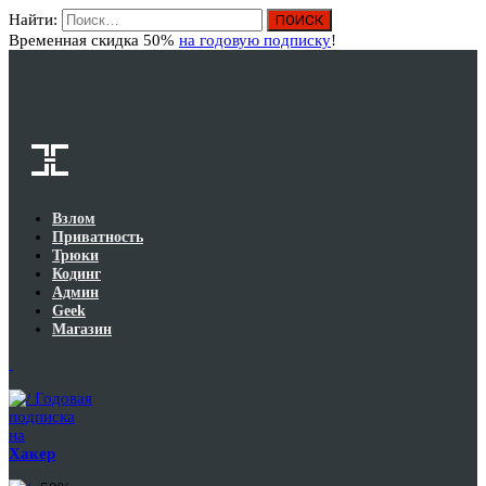
Найти:
Вход
Временная скидка 50%
на годовую подписку
!
Взлом
Приватность
Трюки
Кодинг
Админ
Geek
Магазин
Годовая
подписка
на
Хакер