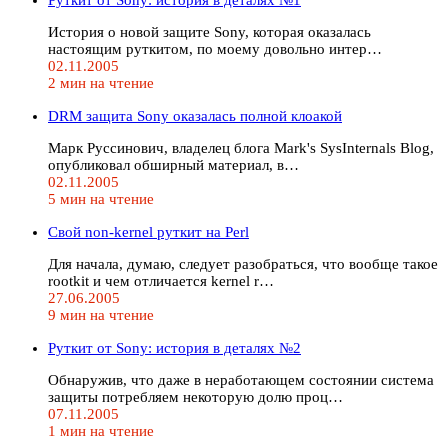
История о новой защите Sony, которая оказалась
настоящим руткитом, по моему довольно интер…
02.11.2005
2 мин на чтение
DRM защита Sony оказалась полной клоакой
Марк Руссинович, владелец блога Mark's SysInternals Blog,
опубликовал обширный материал, в…
02.11.2005
5 мин на чтение
Свой non-kernel руткит на Perl
Для начала, думаю, следует разобраться, что вообще такое
rootkit и чем отличается kernel r…
27.06.2005
9 мин на чтение
Руткит от Sony: история в деталях №2
Обнаружив, что даже в неработающем состоянии система
защиты потребляем некоторую долю проц…
07.11.2005
1 мин на чтение