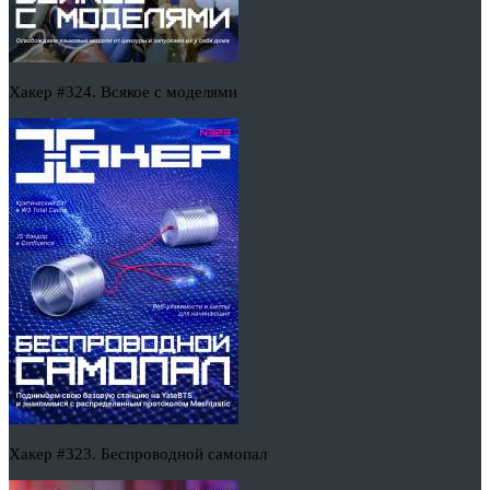
Хакер #324. Всякое с моделями
Хакер #323. Беспроводной самопал