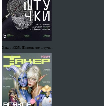
Хакер #325. Шпионские штучки