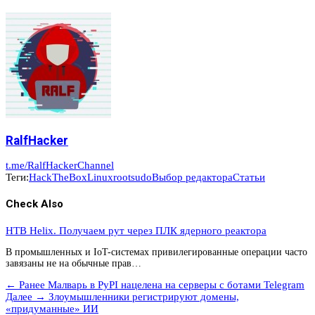
RalfHacker
t.me/RalfHackerChannel
Теги:
HackTheBox
Linux
root
sudo
Выбор редактора
Статьи
Check Also
HTB Helix. Получаем рут через ПЛК ядерного реактора
В промышленных и IoT-системах привилегированные операции часто
завязаны не на обычные прав…
← Ранее
Малварь в PyPI нацелена на серверы с ботами Telegram
Далее →
Злоумышленники регистрируют домены,
«придуманные» ИИ