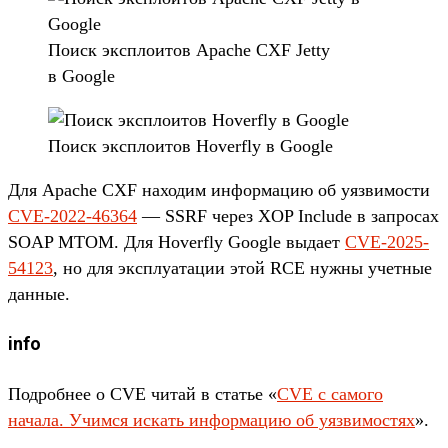
По­иск экс­пло­итов Apache CXF Jetty
в Google
По­иск экс­пло­итов Hoverfly в Google
Для Apache CXF находим информа­цию об уяз­вимос­ти
CVE-2022-46364
— SSRF через XOP Include в зап­росах
SOAP MTOM. Для Hoverfly Google выда­ет
CVE-2025-
54123
, но для экс­плу­ата­ции этой RCE нуж­ны учет­ные
дан­ные.
info
Под­робнее о CVE читай в статье «
CVE с самого
начала. Учим­ся искать информа­цию об уяз­вимос­тях
».