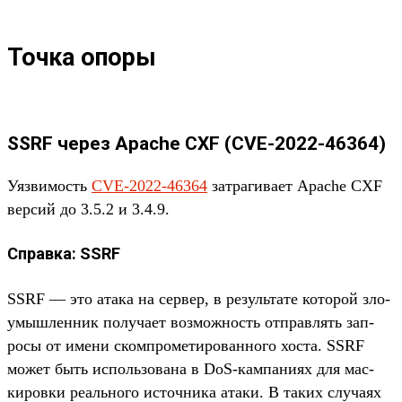
Точка опоры
SSRF через Apache CXF (CVE-2022-46364)
Уяз­вимость
CVE-2022-46364
зат­рагива­ет Apache CXF
вер­сий до 3.5.2 и 3.4.9.
Справка: SSRF
SSRF — это ата­ка на сер­вер, в резуль­тате которой зло­
умыш­ленник получа­ет воз­можность отправ­лять зап­
росы от име­ни ском­про­мети­рован­ного хос­та. SSRF
может быть исполь­зована в DoS-кам­пани­ях для мас­
киров­ки реаль­ного источни­ка ата­ки. В таких слу­чаях