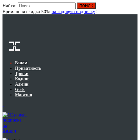
Найти:
Вход
Временная скидка 50%
на годовую подписку
!
Взлом
Приватность
Трюки
Кодинг
Админ
Geek
Магазин
Годовая
подписка
на
Хакер