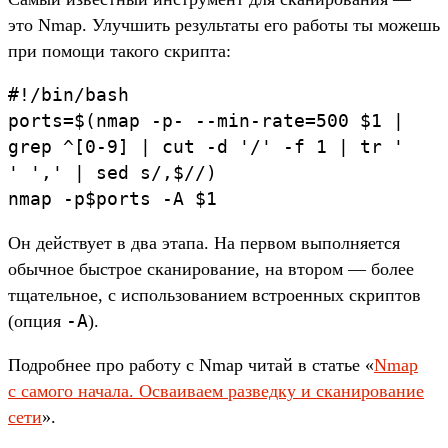
это Nmap. Улуч­шить резуль­таты его работы ты можешь
при помощи такого скрип­та:
#!/
bin/
bash
ports
=
$(
nmap
-p-
--min-rate
=
500
$1
|
grep
^[
0-
9]
|
cut
-d
'/
'
-f
1 |
tr
'
'
',
'
|
sed
s/,
$/
/
)
nmap
-p
$ports
-A
$1
Он дей­ству­ет в два эта­па. На пер­вом выпол­няет­ся
обыч­ное быс­трое ска­ниро­вание, на вто­ром — более
тща­тель­ное, с исполь­зовани­ем встро­енных скрип­тов
-A
(опция
).
Под­робнее про работу с Nmap читай в статье «
Nmap
с самого начала. Осва­иваем раз­ведку и ска­ниро­вание
сети
».