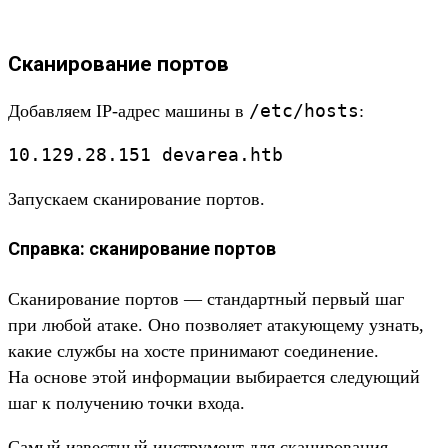
Сканирование портов
/
etc/
hosts
До­бав­ляем IP-адрес машины в
:
10.
129.
28.
151
devarea.
htb
За­пус­каем ска­ниро­вание пор­тов.
Справка: сканирование портов
Ска­ниро­вание пор­тов — стан­дар­тный пер­вый шаг
при любой ата­ке. Оно поз­воля­ет ата­кующе­му узнать,
какие служ­бы на хос­те при­нима­ют соеди­нение.
На осно­ве этой информа­ции выбира­ется сле­дующий
шаг к получе­нию точ­ки вхо­да.
Са­мый извес­тный инс­тру­мент для ска­ниро­вания —