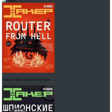
-50%
Хакер #326. Router from Hell