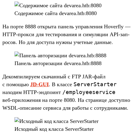
Со­дер­жимое сай­та devarea.htb:8080
На пор­те 8888 откры­та панель управле­ния Hoverfly —
HTTP-прок­си для тес­тирова­ния и симуля­ции API-зап­
росов. Но для дос­тупа нуж­ны учет­ные дан­ные.
Па­нель авто­риза­ции devarea.htb:8888
Де­ком­пилиру­ем ска­чан­ный с FTP JAR-файл
ServerStarter
с помощью
JD-GUI
. В клас­се
/
employeeservice
находим HTTP-эндпо­инт
веб‑при­ложе­ния на пор­те 8080. На стра­нице дос­тупно
WSDL-опи­сание сер­виса для работы с сот­рудни­ками.
Ис­ходный код клас­са ServerStarter