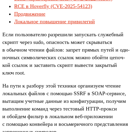
RCE в Hoverfly (CVE-2025-54123)
Продвижение
Локальное повышение привилегий
Ес­ли поль­зовате­лю раз­решили запус­кать слу­жеб­ный
скрипт через sudo, опас­ность может скры­вать­ся
в обыч­ном чте­нии фай­лов: зап­рет пря­мых путей и оди­
ноч­ных сим­воличес­ких ссы­лок мож­но обой­ти цепоч­
кой ссы­лок и зас­тавить скрипт вывес­ти зак­рытый
ключ root.
На пути к раз­бору этой тех­ники орга­низу­ем чте­ние
локаль­ных фай­лов с помощью SSRF в SOAP-сер­висе,
вытащим учет­ные дан­ные из кон­фигура­ции, получим
выпол­нение команд через тес­товый HTTP-прок­си
и обой­дем филь­тр в локаль­ном веб‑при­ложе­нии
с помощью кон­вей­ера и вось­мерич­ного пред­став­ления
зап­рещен­ных сим­волов.