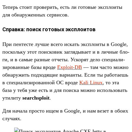
Те­перь сто­ит про­верить, есть ли готовые экс­пло­иты
для обна­ружен­ных сер­висов.
Справка: поиск готовых эксплоитов
При пен­тесте луч­ше все­го искать экс­пло­иты в Google,
пос­коль­ку этот поис­ковик заг­лядыва­ет и в лич­ные бло­
ги, и в самые раз­ные отче­ты. Уско­рят дело спе­циали­
зиро­ван­ные базы вро­де
Exploit-DB
— там час­то мож­но
обна­ружить под­ходящие вари­анты. Если ты работа­ешь
в спе­циали­зиро­ван­ной ОС вро­де
Kali Linux
, то эта
база у тебя уже есть и для поис­ка мож­но исполь­зовать
ути­литу
searchsploit
.
Для начала прос­то ищем в Google, и нам везет в обо­их
слу­чаях.