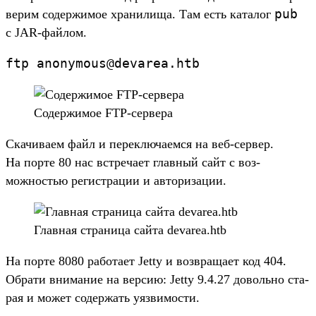
pub
верим содер­жимое хра­нили­ща. Там есть каталог
с JAR-фай­лом.
ftp
anonymous@devarea.
htb
Со­дер­жимое FTP-сер­вера
Ска­чива­ем файл и перек­люча­емся на веб‑сер­вер.
На пор­те 80 нас встре­чает глав­ный сайт с воз­
можностью регис­тра­ции и авто­риза­ции.
Глав­ная стра­ница сай­та devarea.htb
На пор­те 8080 работа­ет Jetty и воз­вра­щает код 404.
Обра­ти вни­мание на вер­сию: Jetty 9.4.27 доволь­но ста­
рая и может содер­жать уяз­вимос­ти.