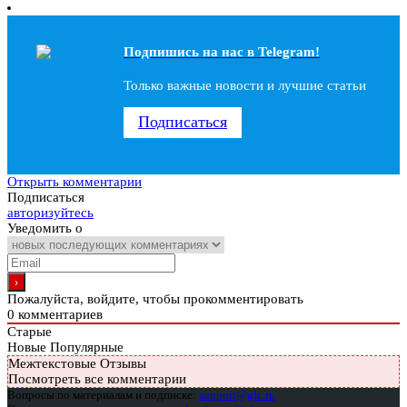
Подпишись на наc в Telegram!
Только важные новости и лучшие статьи
Подписаться
Открыть комментарии
Подписаться
авторизуйтесь
Уведомить о
Пожалуйста, войдите, чтобы прокомментировать
0
комментариев
Старые
Новые
Популярные
Межтекстовые Отзывы
Посмотреть все комментарии
Вопросы по материалам и подписке:
support@glc.ru