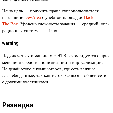
На­ша цель — получить пра­ва супер­поль­зовате­ля
на машине
DevArea
с учеб­ной пло­щад­ки
Hack
The Box
. Уро­вень слож­ности задания — сред­ний, опе­
раци­онная сис­тема — Linux.
warning
Под­клю­чать­ся к машинам с HTB рекомен­дует­ся с при­
мене­нием средств ано­ними­зации и вир­туали­зации.
Не делай это­го с компь­юте­ров, где есть важ­ные
для тебя дан­ные, так как ты ока­жешь­ся в общей сети
с дру­гими учас­тни­ками.
Разведка