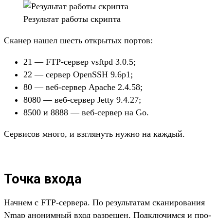
Ре­зуль­тат работы скрип­та
Ска­нер нашел шесть откры­тых пор­тов:
21 — FTP-сер­вер vsftpd 3.0.5;
22 — сер­вер OpenSSH 9.6p1;
80 — веб‑сер­вер Apache 2.4.58;
8080 — веб‑сер­вер Jetty 9.4.27;
8500 и 8888 — веб‑сер­вер на Go.
Сер­висов мно­го, и взгля­нуть нуж­но на каж­дый.
Точка входа
Нач­нем с FTP-сер­вера. По резуль­татам ска­ниро­вания
Nmap ано­ним­ный вход раз­решен. Под­клю­чим­ся и про­