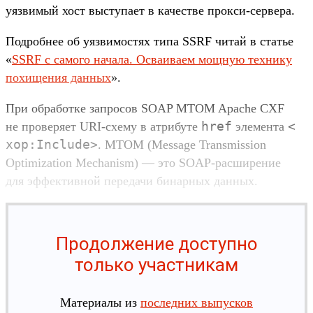
уяз­вимый хост выс­тупа­ет в качес­тве прок­си‑сер­вера.
Под­робнее об уяз­вимос­тях типа SSRF читай в статье
«
SSRF с самого начала. Осва­иваем мощ­ную тех­нику
похище­ния дан­ных
».
При обра­бот­ке зап­росов SOAP MTOM Apache CXF
href
<
не про­веря­ет URI-схе­му в атри­буте
эле­мен­та
xop:
Include>
. MTOM (Message Transmission
Optimization Mechanism) — это SOAP-рас­ширение
для эффектив­ной переда­чи бинар­ных дан­ных.
Продолжение доступно
только участникам
Материалы из
последних выпусков