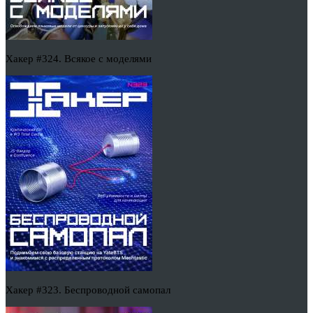
Хакер #324. Всякое с моделями
Хакер #323. Беспроводной самопал