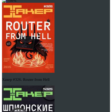
-50%
Хакер #326. Router from Hell