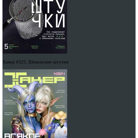
Хакер #325. Шпионские штучки