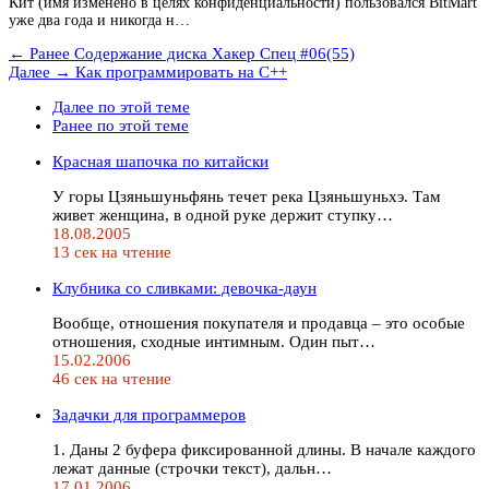
Кит (имя изменено в целях конфиденциальности) пользовался BitMart
уже два года и никогда н…
← Ранее
Содержание диска Хакер Спец #06(55)
Далее →
Как программировать на C++
Далее по этой теме
Ранее по этой теме
Красная шапочка по китайски
У горы Цзяньшуньфянь течет река Цзяньшуньхэ. Там
живет женщина, в одной руке держит ступку…
18.08.2005
13 сек на чтение
Клубника со сливками: девочка-даун
Вообще, отношения покупателя и продавца – это особые
отношения, сходные интимным. Один пыт…
15.02.2006
46 сек на чтение
Задачки для программеров
1. Даны 2 буфера фиксированной длины. В начале каждого
лежат данные (строчки текст), дальн…
17.01.2006