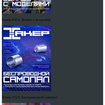
Хакер #324. Всякое с моделями
Хакер #323. Беспроводной самопал