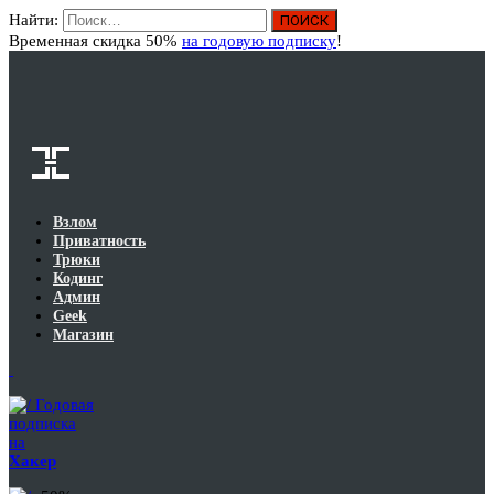
Найти:
Вход
Временная скидка 50%
на годовую подписку
!
Взлом
Приватность
Трюки
Кодинг
Админ
Geek
Магазин
Годовая
подписка
на
Хакер