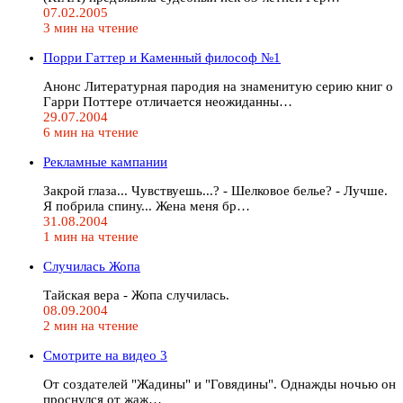
07.02.2005
3 мин на чтение
Порри Гаттер и Каменный философ №1
Анонс Литературная пародия на знаменитую серию книг о
Гарри Поттере отличается неожиданны…
29.07.2004
6 мин на чтение
Рекламные кампании
Закpой глаза... Чувствуешь...? - Шелковое белье? - Лучше.
Я побpила спину... Жена меня бp…
31.08.2004
1 мин на чтение
Случилась Жопа
Тайская вера - Жопа случилась.
08.09.2004
2 мин на чтение
Смотрите на видео 3
От создателей "Жадины" и "Говядины". Однажды ночью он
проснулся от жаж…