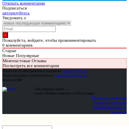
Открыть комментарии
Подписаться
авторизуйтесь
Уведомить о
Пожалуйста, войдите, чтобы прокомментировать
0
комментариев
Старые
Новые
Популярные
Межтекстовые Отзывы
Посмотреть все комментарии
Вопросы по материалам и подписке:
support@glc.ru
Отдел рекламы и спецпроектов:
yakovleva.a@glc.ru
Контент
18+
Сайт защищен Qrator —
самой забойной защитой от DDoS в мире
Подписка для физлиц
Подписка для юрлиц
Реклама на «Хакере»
Контакты