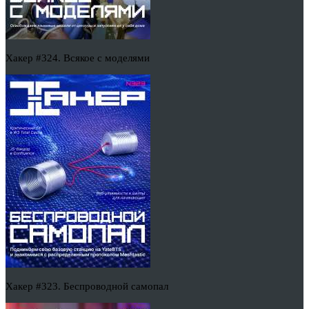
Хакер #324. Всякое с моделями
Хакер #323. Беспроводной самопал