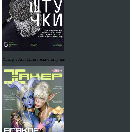
Хакер #325. Шпионские штучки