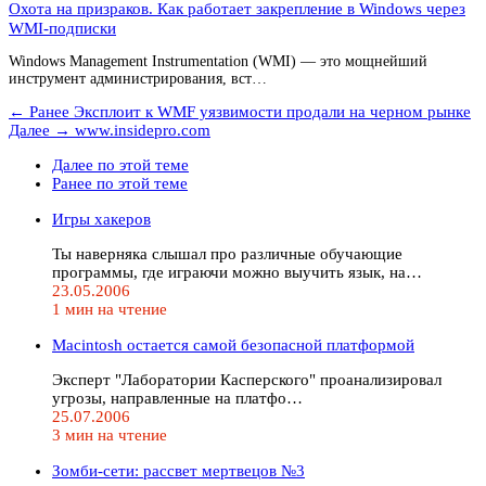
Охота на призраков. Как работает закрепление в Windows через
WMI-подписки
Windows Management Instrumentation (WMI) — это мощнейший
инструмент администрирования, вст…
← Ранее
Эксплоит к WMF уязвимости продали на черном рынке
Далее →
www.insidepro.com
Далее по этой теме
Ранее по этой теме
Игры хакеров
Ты наверняка слышал про различные обучающие
программы, где играючи можно выучить язык, на…
23.05.2006
1 мин на чтение
Macintosh остается самой безопасной платформой
Эксперт "Лаборатории Касперского" проанализировал
угрозы, направленные на платфо…
25.07.2006
3 мин на чтение
Зомби-сети: рассвет мертвецов №3