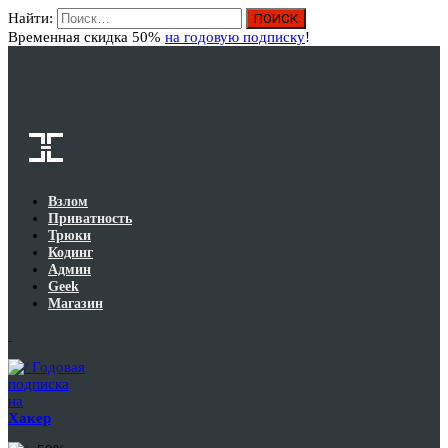
Найти:
Вход
Временная скидка 50%
на годовую подписку
!
Взлом
Приватность
Трюки
Кодинг
Админ
Geek
Магазин
Годовая
подписка
на
Хакер