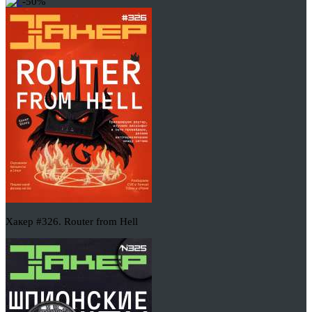
-50%
Хакер #326. Router from Hell