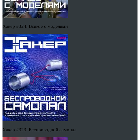
Хакер #324. Всякое с моделями
Хакер #323. Беспроводной самопал