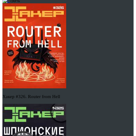
-50%
Хакер #326. Router from Hell