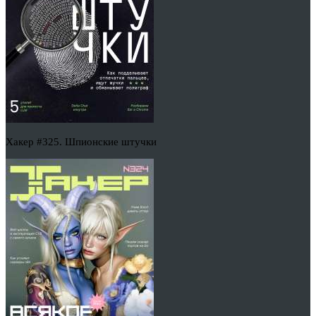
Хакер #325. Шпионские штучки