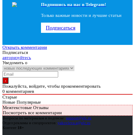
Подпишись на наc в Telegram!
Только важные новости и лучшие статьи
Подписаться
Открыть комментарии
Подписаться
авторизуйтесь
Уведомить о
Пожалуйста, войдите, чтобы прокомментировать
0
комментариев
Старые
Новые
Популярные
Межтекстовые Отзывы
Посмотреть все комментарии
Вопросы по материалам и подписке:
support@glc.ru
Отдел рекламы и спецпроектов:
yakovleva.a@glc.ru
Контент
18+