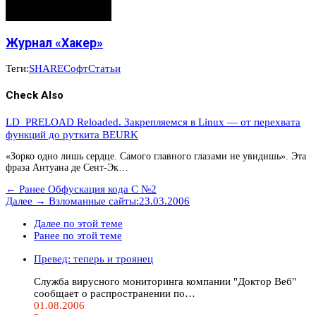
Журнал «Хакер»
Теги:
SHARE
Софт
Статьи
Check Also
LD_PRELOAD Reloaded. Закрепляемся в Linux — от перехвата
функций до руткита BEURK
«Зорко одно лишь сердце. Самого главного глазами не увидишь». Эта
фраза Антуана де Сент-Эк…
← Ранее
Обфускация кода C №2
Далее →
Взломанные сайты:23.03.2006
Далее по этой теме
Ранее по этой теме
Превед: теперь и троянец
Служба вирусного мониторинга компании "Доктор Веб"
сообщает о распространении по…
01.08.2006