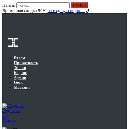
Найти:
Вход
Временная скидка 50%
на годовую подписку
!
Взлом
Приватность
Трюки
Кодинг
Админ
Geek
Магазин
Годовая
подписка
на
Хакер