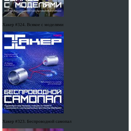
Хакер #324. Всякое с моделями
Хакер #323. Беспроводной самопал