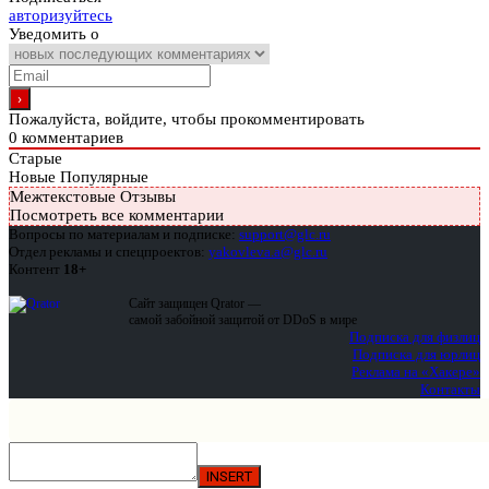
авторизуйтесь
Уведомить о
Пожалуйста, войдите, чтобы прокомментировать
0
комментариев
Старые
Новые
Популярные
Межтекстовые Отзывы
Посмотреть все комментарии
Вопросы по материалам и подписке:
support@glc.ru
Отдел рекламы и спецпроектов:
yakovleva.a@glc.ru
Контент
18+
Сайт защищен Qrator —
самой забойной защитой от DDoS в мире
Подписка для физлиц
Подписка для юрлиц
Реклама на «Хакере»
Контакты
INSERT