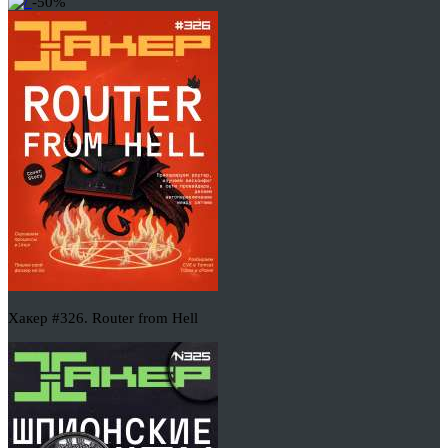
-50%
Хакер #326. Router from Hell