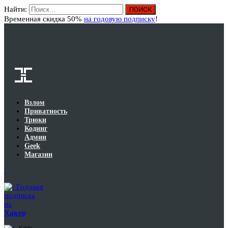
Найти:
Вход
Временная скидка 50%
на годовую подписку
!
Взлом
Приватность
Трюки
Кодинг
Админ
Geek
Магазин
Годовая
подписка
на
Хакер