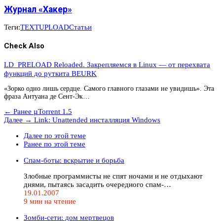
Журнал «Хакер»
Теги:
TEXT
UPLOAD
Статьи
Check Also
LD_PRELOAD Reloaded. Закрепляемся в Linux — от перехвата
функций до руткита BEURK
«Зорко одно лишь сердце. Самого главного глазами не увидишь». Эта
фраза Антуана де Сент-Эк…
← Ранее
µTorrent 1.5
Далее →
Link: Unattended инсталляция Windows
Далее по этой теме
Ранее по этой теме
Спам-боты: вскрытие и борьба
Злобные программисты не спят ночами и не отдыхают
днями, пытаясь засадить очередного спам-…
19.01.2007
9 мин на чтение
Зомби-сети: дом мертвецов