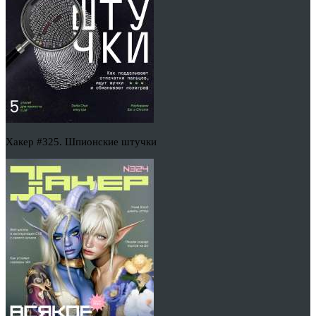
Хакер #325. Шпионские штучки