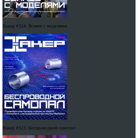
Хакер #324. Всякое с моделями
Хакер #323. Беспроводной самопал