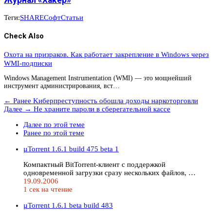
Журнал «Хакер»
Теги:
SHARE
Софт
Статьи
Check Also
Охота на призраков. Как работает закрепление в Windows через
WMI-подписки
Windows Management Instrumentation (WMI) — это мощнейший
инструмент администрирования, вст…
← Ранее
Kиберпреступность обошла доходы наркоторговли
Далее →
Не храните пароли в сберегательной кассе
Далее по этой теме
Ранее по этой теме
µTorrent 1.6.1 build 475 beta 1
Компактный BitTorrent-клиент с поддержкой
одновременной загрузки сразу нескольких файлов, …
19.09.2006
1 сек на чтение
µTorrent 1.6.1 beta build 483