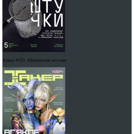
Хакер #325. Шпионские штучки