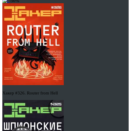
-50%
Хакер #326. Router from Hell