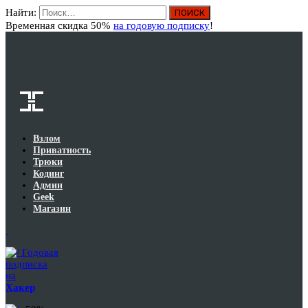
Найти:
Вход
Временная скидка 50%
на годовую подписку
!
Взлом
Приватность
Трюки
Кодинг
Админ
Geek
Магазин
Годовая
подписка
на
Хакер