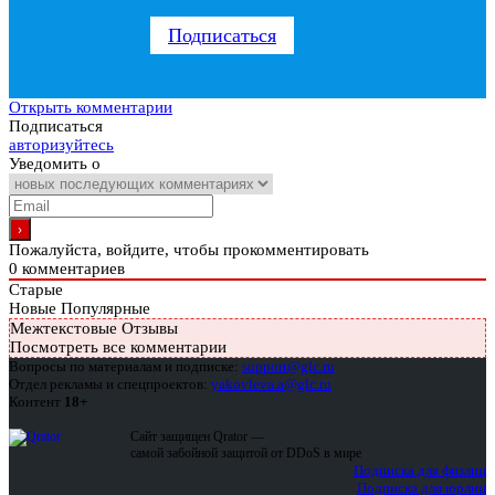
Подписаться
Открыть комментарии
Подписаться
авторизуйтесь
Уведомить о
Пожалуйста, войдите, чтобы прокомментировать
0
комментариев
Старые
Новые
Популярные
Межтекстовые Отзывы
Посмотреть все комментарии
Вопросы по материалам и подписке:
support@glc.ru
Отдел рекламы и спецпроектов:
yakovleva.a@glc.ru
Контент
18+
Сайт защищен Qrator —
самой забойной защитой от DDoS в мире
Подписка для физлиц
Подписка для юрлиц