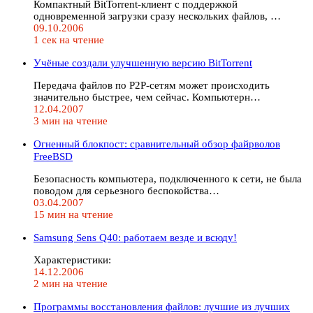
Компактный BitTorrent-клиент с поддержкой
одновременной загрузки сразу нескольких файлов, …
09.10.2006
1 сек на чтение
Учёные создали улучшенную версию BitTorrent
Передача файлов по P2P-сетям может происходить
значительно быстрее, чем сейчас. Компьютерн…
12.04.2007
3 мин на чтение
Огненный блокпост: cравнительный обзор файрволов
FreeBSD
Безопасность компьютера, подключенного к сети, не была
поводом для серьезного беспокойства…
03.04.2007
15 мин на чтение
Samsung Sens Q40: работаем везде и всюду!
Характеристики:
14.12.2006
2 мин на чтение
Программы восстановления файлов: лучшие из лучших