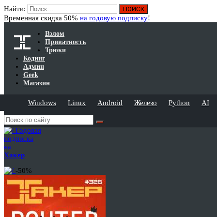
Найти:
Временная скидка 50%
на годовую подписку
!
Взлом
Приватность
Трюки
Кодинг
Админ
Geek
Магазин
Windows
Linux
Android
Железо
Python
AI
Годовая
подписка
на
Хакер
-50%