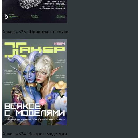
Хакер #325. Шпионские штучки
Хакер #324. Всякое с моделями