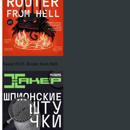
Хакер #326. Router from Hell