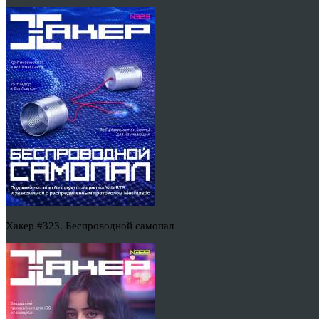
Хакер #323. Беспроводной самопал