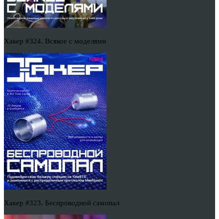
Хакер #324. Всякое с моделями
Хакер #323. Беспроводной самопал