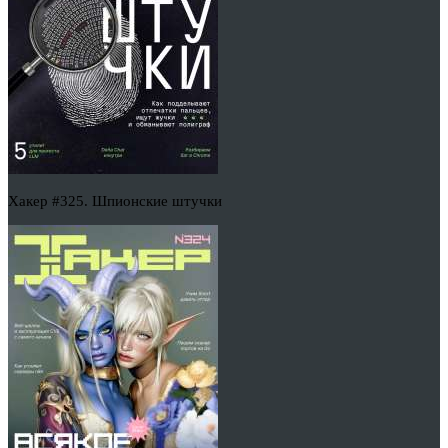
Хакер #325. Шпионские штучки