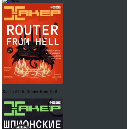
-50%
Хакер #326. Router from Hell