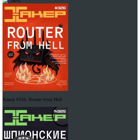
-50%
Хакер #326. Router from Hell