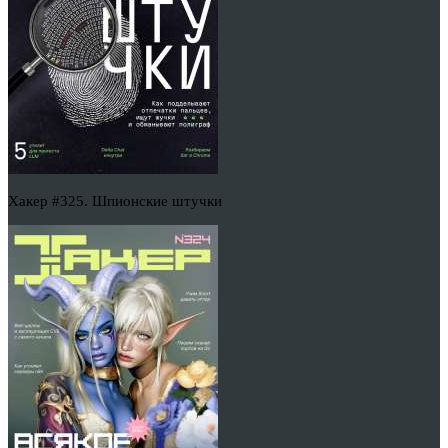
Хакер #325. Шпионские штучки