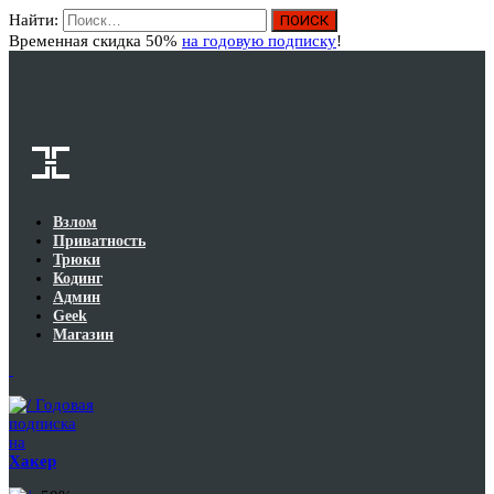
Найти:
Вход
Временная скидка 50%
на годовую подписку
!
Взлом
Приватность
Трюки
Кодинг
Админ
Geek
Магазин
Годовая
подписка
на
Хакер