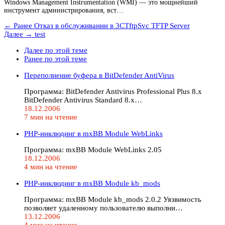
Windows Management Instrumentation (WMI) — это мощнейший
инструмент администрирования, вст…
← Ранее
Отказ в обслуживании в 3CTftpSvc TFTP Server
Далее →
test
Далее по этой теме
Ранее по этой теме
Переполнение буфера в BitDefender AntiVirus
Программа: BitDefender Antivirus Professional Plus 8.x
BitDefender Antivirus Standard 8.x…
18.12.2006
7 мин на чтение
PHP-инклюдинг в mxBB Module WebLinks
Программа: mxBB Module WebLinks 2.05
18.12.2006
4 мин на чтение
PHP-инклюдинг в mxBB Module kb_mods
Программа: mxBB Module kb_mods 2.0.2 Уязвимость
позволяет удаленному пользователю выполни…
13.12.2006
4 мин на чтение