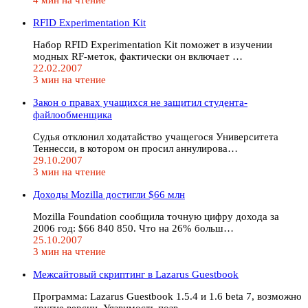
RFID Experimentation Kit
Набор RFID Experimentation Kit поможет в изучении
модных RF-меток, фактически он включает …
22.02.2007
3 мин на чтение
Закон о правах учащихся не защитил студента-
файлообменщика
Судья отклонил ходатайство учащегося Университета
Теннесси, в котором он просил аннулирова…
29.10.2007
3 мин на чтение
Доходы Mozilla достигли $66 млн
Mozilla Foundation сообщила точную цифру дохода за
2006 год: $66 840 850. Что на 26% больш…
25.10.2007
3 мин на чтение
Межсайтовый скриптинг в Lazarus Guestbook
Программа: Lazarus Guestbook 1.5.4 и 1.6 beta 7, возможно
другие версии. Уязвимость позв…