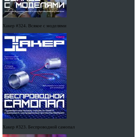
Хакер #324. Всякое с моделями
Хакер #323. Беспроводной самопал