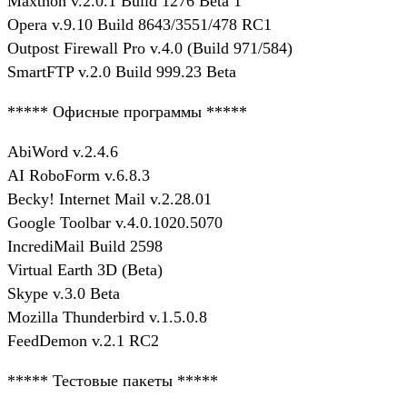
Maxthon v.2.0.1 Build 1276 Beta 1
Opera v.9.10 Build 8643/3551/478 RC1
Outpost Firewall Pro v.4.0 (Build 971/584)
SmartFTP v.2.0 Build 999.23 Beta
***** Офисные программы *****
AbiWord v.2.4.6
AI RoboForm v.6.8.3
Becky! Internet Mail v.2.28.01
Google Toolbar v.4.0.1020.5070
IncrediMail Build 2598
Virtual Earth 3D (Beta)
Skype v.3.0 Beta
Mozilla Thunderbird v.1.5.0.8
FeedDemon v.2.1 RC2
***** Тестовые пакеты *****