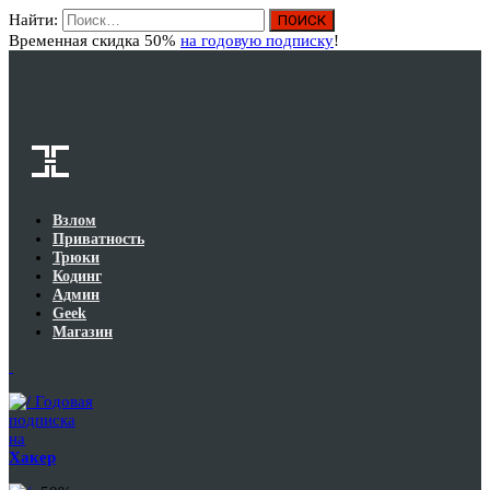
Найти:
Вход
Временная скидка 50%
на годовую подписку
!
Взлом
Приватность
Трюки
Кодинг
Админ
Geek
Магазин
Годовая
подписка
на
Хакер