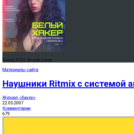
Хакер #322. Белый хакер
Материалы сайта
Наушники Ritmix с системой
Журнал «Хакер»
22.05.2007
Комментарии
679