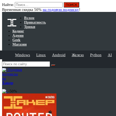
Найти:
Временная скидка 50%
на годовую подписку
!
Взлом
Приватность
Трюки
Кодинг
Админ
Geek
Магазин
Windows
Linux
Android
Железо
Python
AI
Годовая
подписка
на
Хакер
-50%