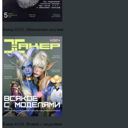
Хакер #325. Шпионские штучки
Хакер #324. Всякое с моделями