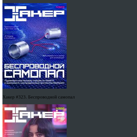
Хакер #323. Беспроводной самопал