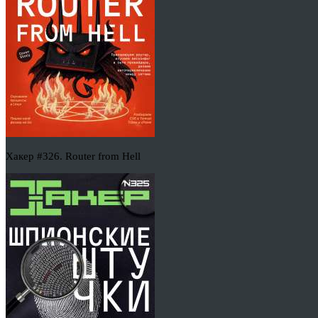
Хакер #326. Router from Hell