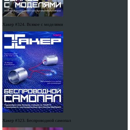
Хакер #324. Всякое с моделями
Хакер #323. Беспроводной самопал