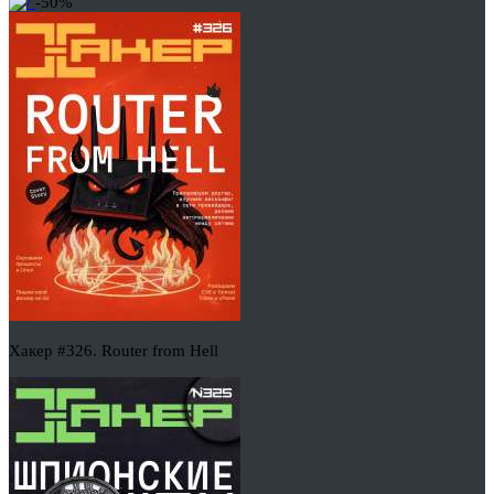
-50%
Хакер #326. Router from Hell