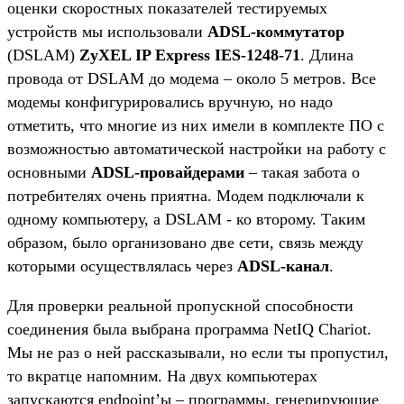
оценки скоростных показателей тестируемых
устройств мы использовали
ADSL-коммутатор
(DSLAM)
ZyXEL IP Express IES-1248-71
. Длина
провода от DSLAM до модема – около 5 метров. Все
модемы конфигурировались вручную, но надо
отметить, что многие из них имели в комплекте ПО с
возможностью автоматической настройки на работу с
основными
ADSL-провайдерами
– такая забота о
потребителях очень приятна. Модем подключали к
одному компьютеру, а DSLAM - ко второму. Таким
образом, было организовано две сети, связь между
которыми осуществлялась через
ADSL-канал
.
Для проверки реальной пропускной способности
соединения была выбрана программа NetIQ Chariot.
Мы не раз о ней рассказывали, но если ты пропустил,
то вкратце напомним. На двух компьютерах
запускаются endpoint’ы – программы, генерирующие