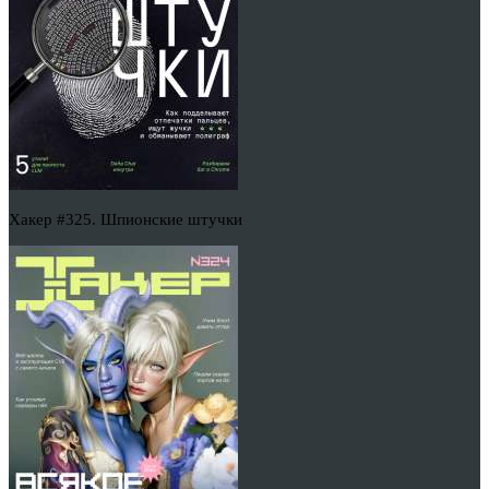
Хакер #325. Шпионские штучки