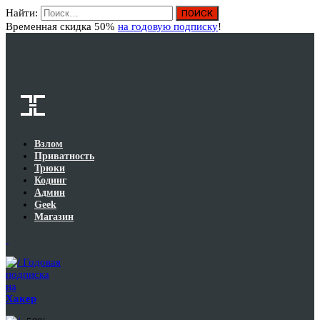
Найти:
Вход
Временная скидка 50%
на годовую подписку
!
Взлом
Приватность
Трюки
Кодинг
Админ
Geek
Магазин
Годовая
подписка
на
Хакер