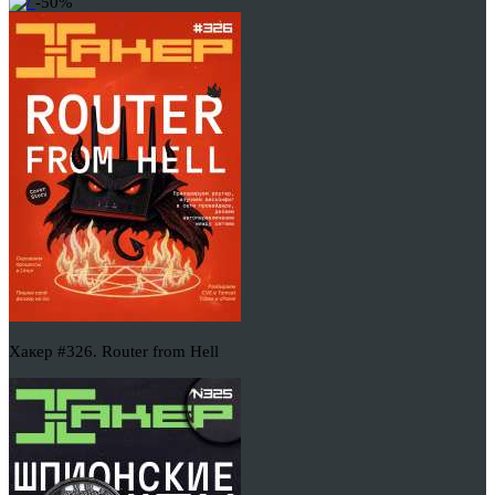
-50%
Хакер #326. Router from Hell