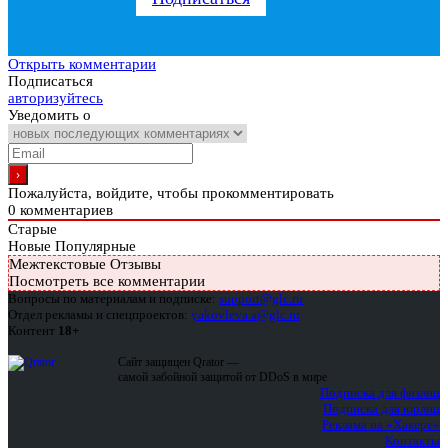
Открыть комментарии
Подписаться
авторизуйтесь
Уведомить о
Пожалуйста, войдите, чтобы прокомментировать
0
комментариев
Старые
Новые
Популярные
Межтекстовые Отзывы
Посмотреть все комментарии
Вопросы по материалам и подписке:
support@glc.ru
Отдел рекламы и спецпроектов:
yakovleva.a@glc.ru
Контент
18+
Сайт защищен Qrator —
самой забойной защитой от DDoS в мире
Подписка для физлиц
Подписка для юрлиц
Реклама на «Хакере»
Контакты