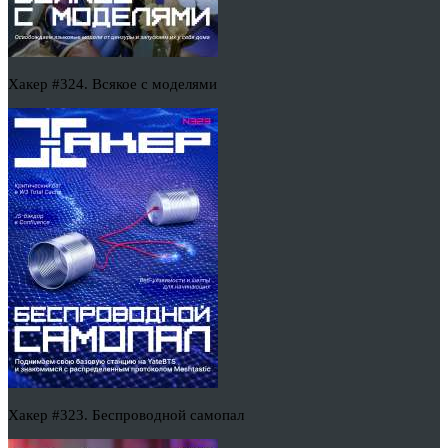
Хакер #324. Всякое с моделями
Хакер #323. Беспроводной самопал