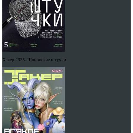
Хакер #325. Шпионские штучки