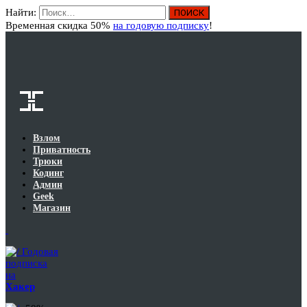
Найти:
Вход
Временная скидка 50%
на годовую подписку
!
Взлом
Приватность
Трюки
Кодинг
Админ
Geek
Магазин
Годовая
подписка
на
Хакер